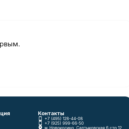
ервым.
ция
Контакты
+7 (495) 128-44-08
+7 (925) 999-66-50
м. Новокосино, Салтыковская 6 стр 12