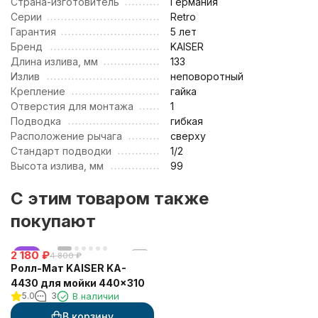
Страна-изготовитель
Германия
Серии
Retro
Гарантия
5 лет
Бренд
KAISER
Длина излива, мм
133
Излив
неповоротный
Крепление
гайка
Отверстия для монтажа
1
Подводка
гибкая
Расположение рычага
сверху
Стандарт подводки
1/2
Высота излива, мм
99
C этим товаром также
покупают
2 180
хит
₽
4 800
₽
Ролл-Мат KAISER KA-
4430 для мойки 440x310
5.0
3
В наличии
В корзину