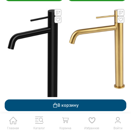
10 220
₽
22 490
₽
Смеситель KAISER 43311-3
В корзину
Vita для раковины
8 640
₽
19 010
₽
Смеситель KAISER 43311-9
В наличии
Vita для раковины
Главная
Каталог
Корзина
Избранное
Войти
В наличии