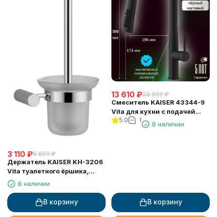
13 610
₽
29 950
₽
Смеситель KAISER 43344-9
Vita для кухни с подачей
5.0
1
фильтрованной воды
В наличии
3 110
₽
6 850
₽
Держатель KAISER KH-3206
Vita туалетного ёршика,
настенный
В наличии
В корзину
В корзину