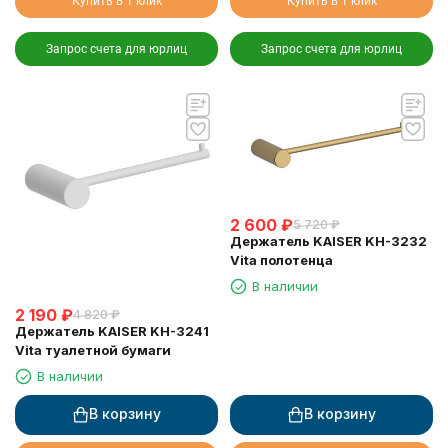
Купить в 1 клик
Купить в 1 клик
Запрос счета для юрлиц
Запрос счета для юрлиц
2 600
₽
5 720
₽
Держатель KAISER KH-3232
Vita полотенца
В наличии
2 190
₽
4 820
₽
Держатель KAISER KH-3241
Vita туалетной бумаги
В наличии
В корзину
В корзину