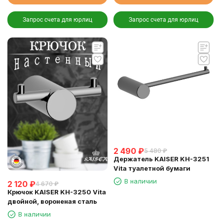
Запрос счета для юрлиц
Запрос счета для юрлиц
2 490
₽
5 480
₽
Держатель KAISER KH-3251
Vita туалетной бумаги
В наличии
2 120
₽
4 670
₽
Крючок KAISER KH-3250 Vita
двойной, вороненая сталь
В наличии