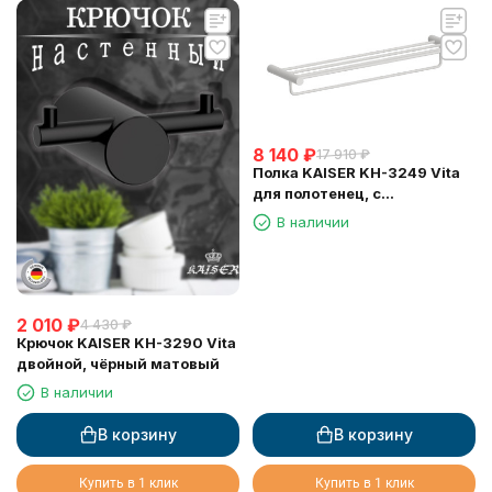
8 140
₽
17 910
₽
Полка KAISER KH-3249 Vita
для полотенец, с
держателем
В наличии
2 010
₽
4 430
₽
Крючок KAISER KH-3290 Vita
двойной, чёрный матовый
В наличии
В корзину
В корзину
Купить в 1 клик
Купить в 1 клик