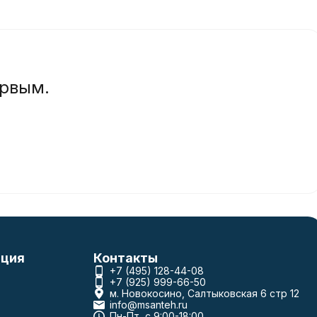
ервым.
ция
Контакты
+7 (495) 128-44-08
+7 (925) 999-66-50
м. Новокосино, Салтыковская 6 стр 12
info@msanteh.ru
Пн-Пт, с 9:00-18:00