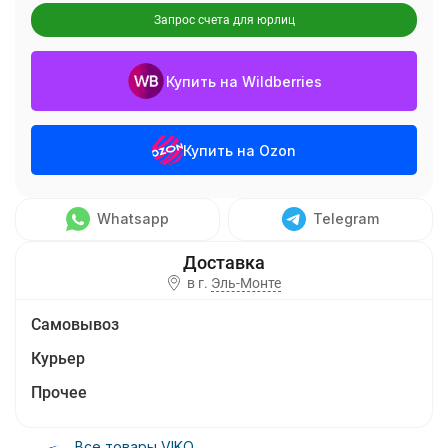
Запрос счета для юрлиц
Купить на Wildberries
Купить на Ozon
Whatsapp
Telegram
в г.
Эль-Монте
Самовывоз
Курьер
Прочее
Все товары VIKO