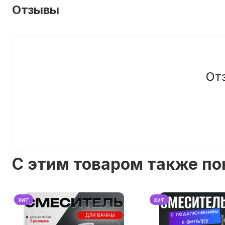
Отзывы
От
C этим товаром также п
хит
хит