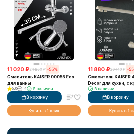
11 020
₽
11 880
₽
-55%
-5
24 250
₽
26 140
₽
Смеситель KAISER 00055 Eco
Смеситель KAISER 
для ванны
Decor для кухни, с 
5.0
4
В наличии
В наличии
питьевой воды, бе
мрамор
В корзину
В корзину
Купить в 1 клик
Купить в 1 