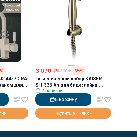
3 070
₽
5%
-55%
6 760
₽
40144-7 ORA
Гигиенический набор KAISER
краном для
SH-335 An для биде: лейка,
В наличии
жевый
шланг, кронштейн, Бронза
В корзину
клик
Купить в 1 клик