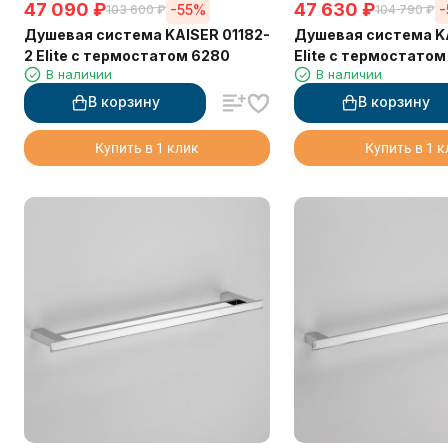
47 090
₽
47 630
₽
-55%
103 600
₽
104 790
₽
Душевая система KAISER 01182-
Душевая система KA
2 Elite с термостатом 6280
Elite с термостатом
В наличии
В наличии
В корзину
В корзину
Купить в 1 клик
Купить в 1 