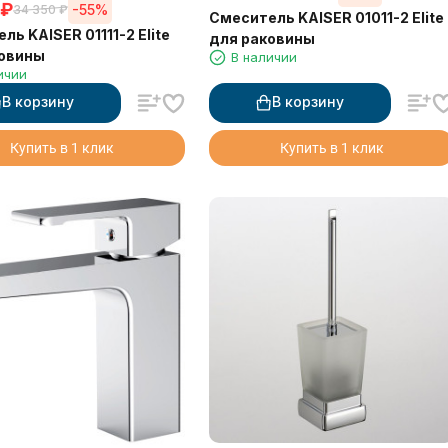
₽
-55%
34 350
₽
Смеситель KAISER 01011-2 Elite
ль KAISER 01111-2 Elite
для раковины
ковины
В наличии
ичии
В корзину
В корзину
Купить в 1 клик
Купить в 1 клик