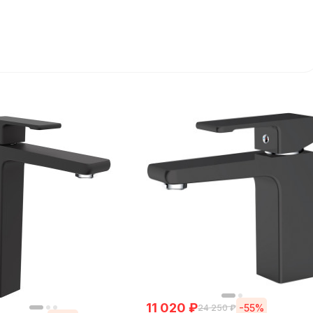
11 020
₽
-55%
24 250
₽