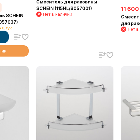
Смеситель для раковины
%
SCHEIN (115HL/8057001)
11 600
Нет в наличии
ль SCHEIN
Смесите
057037)
для ра
о штук
Нет в
клик