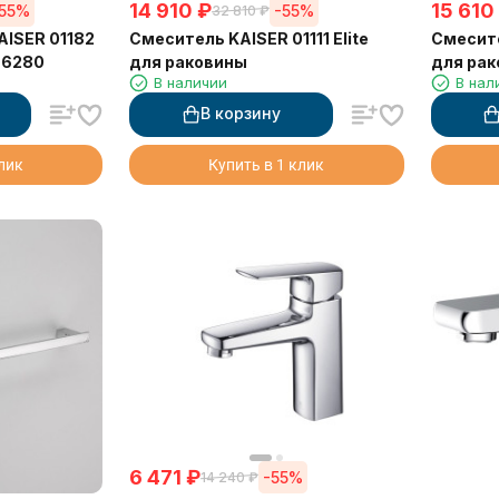
14 910
₽
15 610
-55%
-55%
32 810
₽
ISER 01182
Смеситель KAISER 01111 Elite
Смесите
 6280
для раковины
для ра
В наличии
В нал
В корзину
клик
Купить в 1 клик
6 471
₽
-55%
14 240
₽