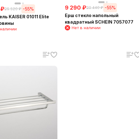
9 290
₽
-55%
20 440
₽
₽
-55%
25 520
₽
Ерш стекло напольный
ль KAISER 01011 Elite
квадратный SCHEIN 7057077
ковины
Нет в наличии
 наличии