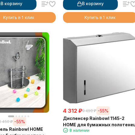
В корзину
В корзину
Купить в 1 клик
Купить в 1 клик
4 312
₽
-55%
9 490
₽
Диспенсер Rainbowl 1145-2
-55%
2 450
₽
HOME для бумажных полотене
ель Rainbowl HOME
В наличии