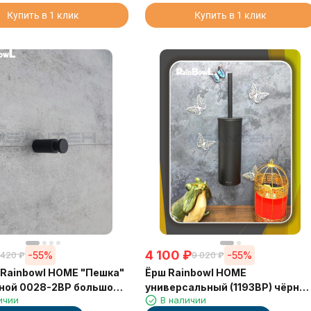
Купить в 1 клик
Купить в 1 клик
4 100
₽
-55%
-55%
 420
₽
9 020
₽
Rainbowl HOME "Пешка"
Ёрш Rainbowl HOME
ной 0028-2BP большой
универсальный (1193BP) чёрны
ичии
В наличии
 матовый
металлический