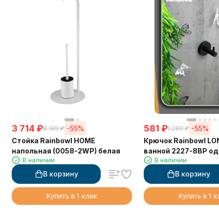
3 714
₽
581
₽
-55%
-55%
8 180
₽
1 280
₽
Стойка Rainbowl HOME
Крючок Rainbowl LO
напольная (0058-2WP) белая
ванной 2227-8BP о
В наличии
В наличии
чёрный матовый
В корзину
В корзину
Купить в 1 клик
Купить в 1 