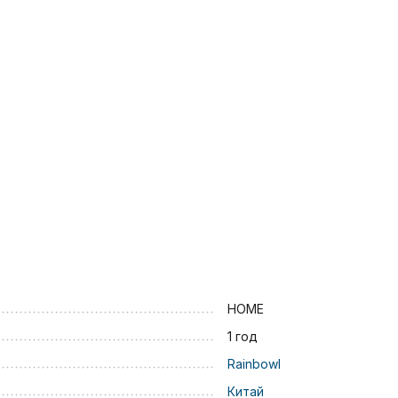
HOME
1 год
Rainbowl
Китай