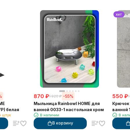
хит
870
₽
550
₽
%
-55%
1 920
₽
1
OME
Мыльница Rainbowl HOME для
Крючок 
P) белая
ванной 0033-1 настольная хром
ванной 
о штук
В наличии
В нал
чёрный
В корзину