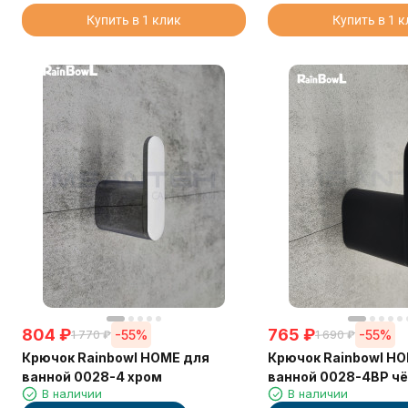
Купить в 1 клик
Купить в 1 
804
₽
765
₽
-55%
-55%
1 770
₽
1 690
₽
Крючок Rainbowl HOME для
Крючок Rainbowl H
ванной 0028-4 хром
ванной 0028-4BP ч
В наличии
В наличии
матовый