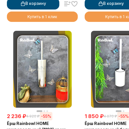
В корзину
В корзину
Купить в 1 клик
Купить в 1 
2 236
₽
1 850
₽
-55%
-55%
4 920
₽
4 070
₽
Ёрш Rainbowl HOME
Ёрш Rainbowl HOME