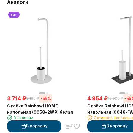
Аналоги
хит
3 714
₽
4 954
₽
-55%
-55
8 180
₽
10 900
₽
Стойка Rainbowl HOME
Стойка Rainbowl H
напольная (0058-2WP) белая
напольная (0048-1W
В наличии
Осталось нескольк
В корзину
В корзину