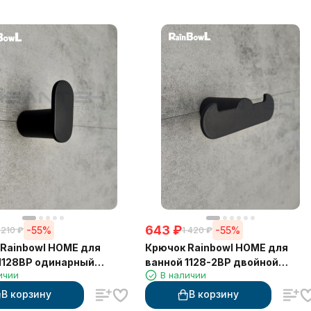
643
₽
-55%
-55%
 210
₽
1 420
₽
Rainbowl HOME для
Крючок Rainbowl HOME для
1128BP одинарный
ванной 1128-2BP двойной
ичии
В наличии
 матовый
чёрный матовый
В корзину
В корзину