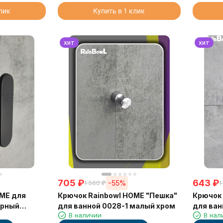
клик
Купить в 1 клик
хит
хит
705
₽
643
₽
-55%
1 560
₽
1
OME для
Крючок Rainbowl HOME "Пешка"
Крючок 
ёрный
для ванной 0028-1 малый хром
для ван
В наличии
В нал
чёрный