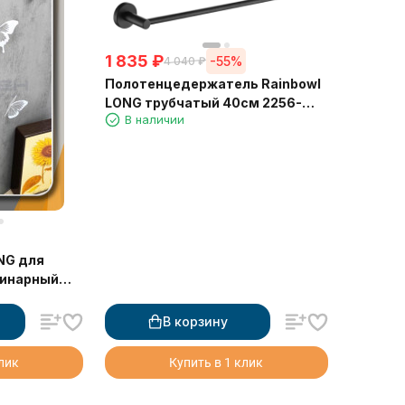
1 835
₽
-55%
4 040
₽
Полотенцедержатель Rainbowl
LONG трубчатый 40см 2256-
В наличии
40BP черный матовый
NG для
динарный
В корзину
клик
Купить в 1 клик