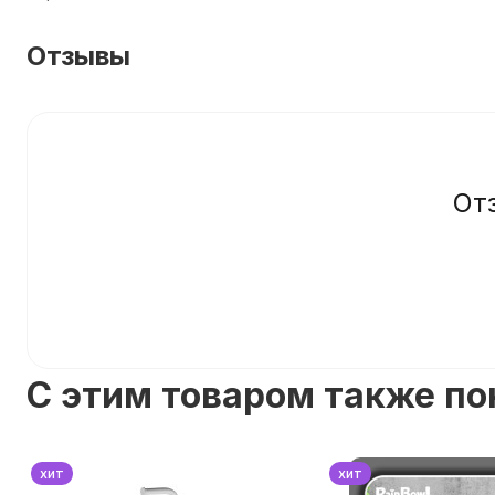
Отзывы
От
C этим товаром также п
хит
хит