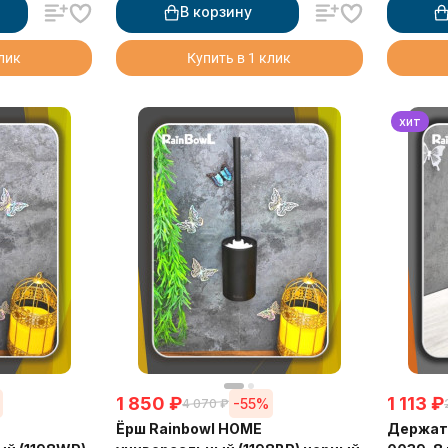
В корзину
клик
Купить в 1 клик
хит
1 850
₽
1 113
₽
-55%
4 070
₽
Ёрш Rainbowl HOME
Держат