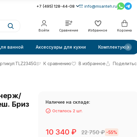
+7 (495) 128-44-08
info@msanteh.ru
Войти
Сравнение
Избранное
Корзина
для ванной
Аксессуары для кухни
Комплектующие
ртикул:
TLZ2345G
К сравнению
В избранное
Поделитьс
нерж/
Наличие на складе:
еш. Бриз
Осталось 2 шт.
10 340
₽
22 750
₽
-55%