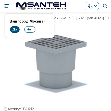
Главная
Инженерная сантехника
TQ1212 Трап АНИ ф50 в
Ваш город
Москва
?
хит
Артикул:
TQ1212