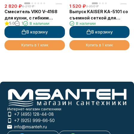
2 820
₽
1 520
₽
6 210
₽
3 350
₽
Смеситель VIKO V-4168
Выпуск KAISER KA-5101 со
для кухни, с гибким
съемной сеткой для
5.0
1
В наличии
В наличии
СЕРЫМ изливом
отходов Ø40*3 1/2"
Тёмно-зелёный
В корзину
В корзину
Купить в 1 клик
Купить в 1 клик
Интернет-магазин сантехники
+7 (495) 128-44-08
+7 (925) 999-66-50
info@msanteh.ru