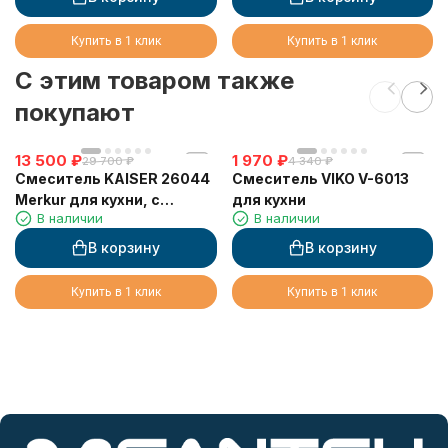
Silver
Купить в 1 клик
Купить в 1 клик
C этим товаром также
покупают
13 500
₽
1 970
₽
29 700
₽
4 340
₽
Смеситель KAISER 26044
Смеситель VIKO V-6013
Merkur для кухни, с
для кухни
В наличии
В наличии
краном для питьевой
воды, хром
В корзину
В корзину
Купить в 1 клик
Купить в 1 клик