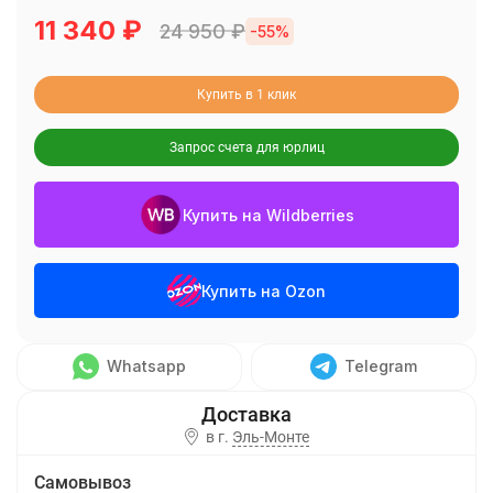
11 340
₽
24 950
₽
-55%
Купить в 1 клик
Запрос счета для юрлиц
Купить на Wildberries
Купить на Ozon
Whatsapp
Telegram
в г.
Эль-Монте
Самовывоз