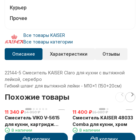
Курьер
Прочее
Все товары KAISER
Все товары категории
Описание
Характеристики
Отзывы
22144-5 Смеситель KAISER Claro для кухни с вытяжной
лейкой, серебро
Гибкий шланг для вытяжной лейки - M10x1 (150+20см)
Похожие товары
11 340
₽
11 400
₽
24 950
₽
25 080
₽
Смеситель VIKO V-5615
Смеситель KAISER 48033
для кухни, картридж
Comba для кухни, хром
В наличии
В наличии
Ф35мм, с гибким черным
изливом, под фильтр,
В корзину
В корзину