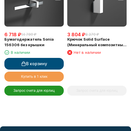
6 718
₽
3 804
₽
14 780
₽
8 370
₽
Бумагодержатель Sonia
Крючок Solid Surface
156306 без крышки
(Минеральный композитный
материал) Sonia 156351
В наличии
Нет в наличии
В корзину
Купить в 1 клик
Запрос счета для юрлиц
Запрос счета для юрлиц