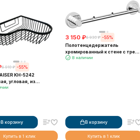
3 150
₽
-55%
6 930
₽
Полотенцедержатель
хромированный к стене с трем
В наличии
крючками Langberger 11033A
₽
-55%
6 910
₽
AISER KH-5242
ая, угловая, из
ичии
еющей стали,
0*80 мм, чёрная
я
В корзину
В корзину
Купить в 1 клик
Купить в 1 клик