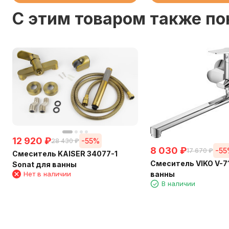
C этим товаром также п
12 920
₽
-55%
28 430
₽
8 030
₽
-5
17 670
₽
Смеситель KAISER 34077-1
Смеситель VIKO V-7
Sonat для ванны
Нет в наличии
ванны
В наличии