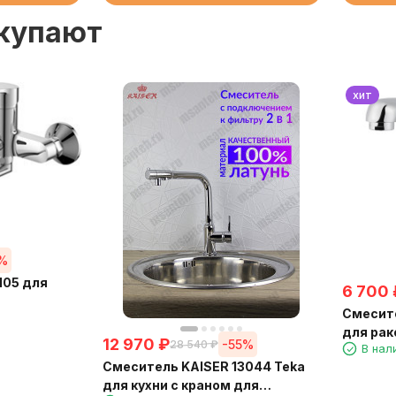
окупают
хит
5%
105 для
6 700
Смесите
для рак
12 970
₽
-55%
28 540
₽
В нал
Смеситель KAISER 13044 Teka
для кухни с краном для