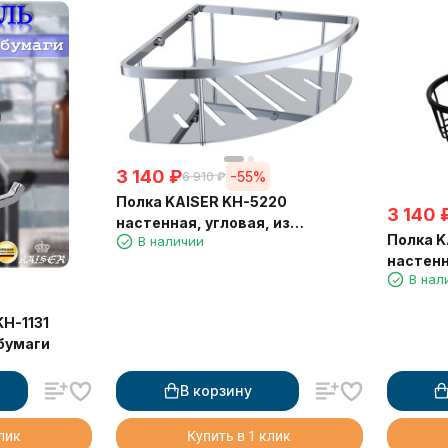
3 140
₽
-55%
6 910
₽
Полка KAISER KH-5220
3 140
настенная, угловая, из
Полка K
В наличии
нержавеющей стали,
настенн
230*230*90 мм, хром
В нал
нержав
240*24
H-1131
матова
бумаги
В корзину
клик
Купить в 1 клик