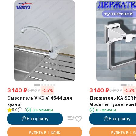
3 140
₽
3 140
₽
-55%
-55%
6 910
₽
6 910
₽
Смеситель VIKO V-4544 для
Держатель KAISER K
кухни
Moderne туалетной 
5.0
1
В наличии
В наличии
В корзину
В корзину
Купить в 1 клик
Купить в 1 