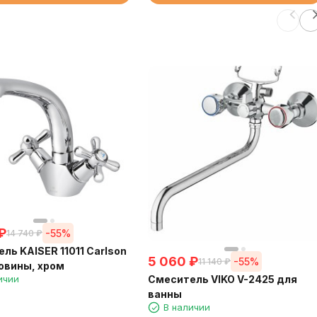
₽
-55%
14 740
₽
ль KAISER 11011 Carlson
5 060
₽
-55%
11 140
₽
овины, хром
Смеситель VIKO V-2425 для
ичии
ванны
В наличии