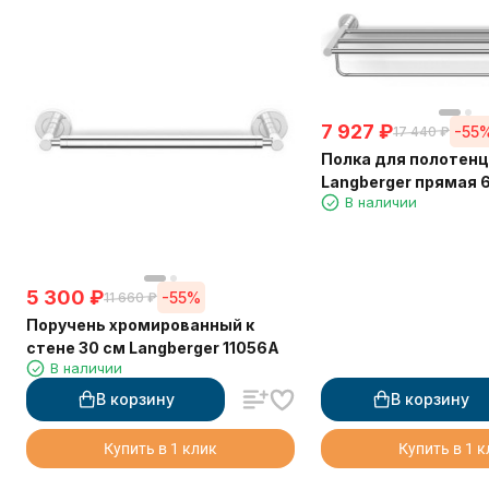
7 927
₽
-55
17 440
₽
Полка для полотен
Langberger прямая 6
В наличии
этажная 11003B
5 300
₽
-55%
11 660
₽
Поручень хромированный к
стене 30 см Langberger 11056A
В наличии
В корзину
В корзину
Купить в 1 клик
Купить в 1 