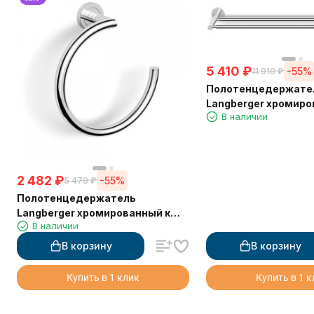
5 410
₽
-55%
11 910
₽
Полотенцедержате
Langberger хромиро
В наличии
стене двойной 60 с
2 482
₽
-55%
5 470
₽
Полотенцедержатель
Langberger хромированный к
В наличии
стене "полуовал" 11038B
В корзину
В корзину
Купить в 1 клик
Купить в 1 