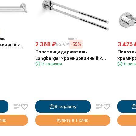
ль
2 368
₽
3 425
-55%
5 210
₽
ванный к
м 11002A
Полотенцедержатель
Полоте
Langberger хромированный к
хромиро
В наличии
В нал
стене двойной поворотный
крючкам
11008C
В корзину
клик
Купить в 1 клик