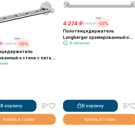
4 274
₽
-55%
9 410
₽
Полотенцедержатель
Langberger хромированный к
В наличии
₽
стене одинарный 60 см 11001A
-55%
7 540
₽
нцедержатель
ванный к стене с пятью
ичии
и Langberger 11035A
В корзину
В корзину
Купить в 1 клик
Купить в 1 клик