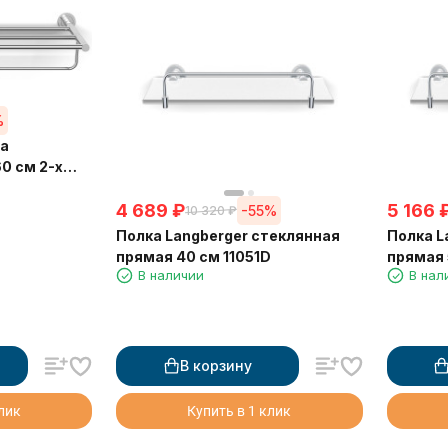
%
ца
0 см 2-х
4 689
₽
5 166
-55%
10 320
₽
Полка Langberger стеклянная
Полка L
прямая 40 см 11051D
прямая 
В наличии
В нал
В корзину
клик
Купить в 1 клик