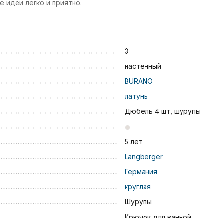
 идеи легко и приятно.
3
настенный
BURANO
латунь
Дюбель 4 шт, шурупы
5 лет
Langberger
Германия
круглая
Шурупы
Крючок для ванной