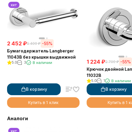
хит
2 452
₽
-55%
5 400
₽
Бумагодержатель Langberger
11043B без крышки выдвижной
1 224
₽
-55%
2 700
₽
5.0
3
В наличии
Крючок двойной Lan
11032B
5.0
1
В наличии
В корзину
В корзину
Купить в 1 клик
Купить в 1 
Аналоги
хит