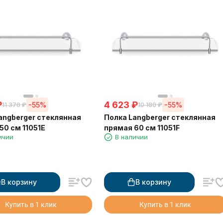
₽
4 623
₽
-55%
-55%
11 370
₽
10 180
₽
angberger стеклянная
Полка Langberger стеклянная
50 см 11051E
прямая 60 см 11051F
ичии
В наличии
В корзину
В корзину
Купить в 1 клик
Купить в 1 клик