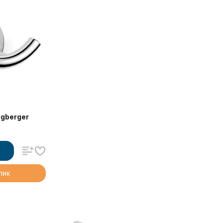
gberger
клик