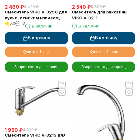
2 460
₽
2 540
₽
5 420
₽
5 590
₽
Смеситель VIKO V-3250 для
Смеситель для раковины
кухни, с гибким изливом,
VIKO V-3211
5.0
3
коричневый
В наличии
В наличии
В корзину
В корзину
Купить в 1 клик
Купить в 1 клик
Запрос счета для юрлиц
Запрос счета для юрлиц
1 950
₽
4 290
₽
Смеситель VIKO V-3213 для