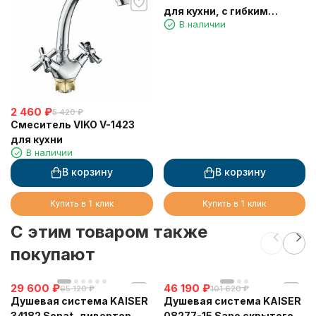
для кухни, с гибким
В наличии
изливом
2 460
₽
5 420
₽
Смеситель VIKO V-1423
для кухни
В наличии
В корзину
В корзину
Купить в 1 клик
Купить в 1 клик
C этим товаром также
покупают
29 600
₽
46 190
₽
65 120
₽
101 620
₽
Душевая система KAISER
Душевая система KAISER
34182 Sonat, дивертор
08277-15 Sano скрытого