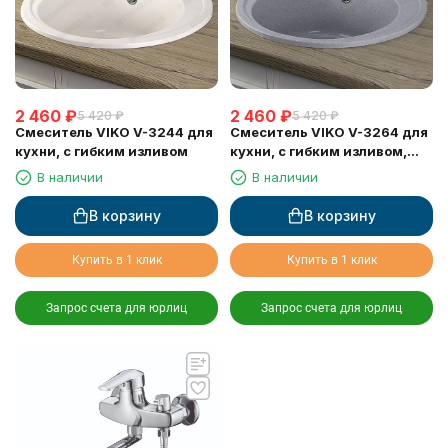
2 460
₽
2 460
₽
5 420
₽
5 420
₽
Смеситель VIKO V-3244 для
Смеситель VIKO V-3264 для
кухни, с гибким изливом
кухни, с гибким изливом,
серый
В наличии
В наличии
В корзину
В корзину
Купить в 1 клик
Купить в 1 клик
Запрос счета для юрлиц
Запрос счета для юрлиц