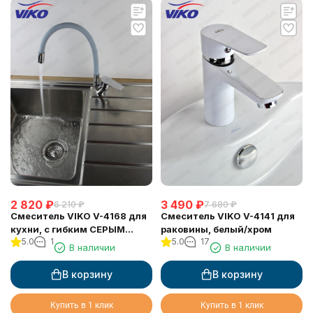
2 820
₽
3 490
₽
6 210
₽
7 680
₽
Смеситель VIKO V-4168 для
Смеситель VIKO V-4141 для
кухни, с гибким СЕРЫМ
раковины, белый/хром
5.0
1
5.0
17
изливом
В наличии
В наличии
В корзину
В корзину
Купить в 1 клик
Купить в 1 клик