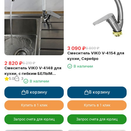
3 090
₽
6 800
₽
Смеситель VIKO V-4154 для
кухни, Серебро
2 820
₽
6 210
₽
В наличии
Смеситель VIKO V-4148 для
кухни, с гибким БЕЛЫМ
5.0
3
изливом
В наличии
В корзину
В корзину
Купить в 1 клик
Купить в 1 клик
Запрос счета для юрлиц
Запрос счета для юрлиц