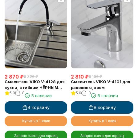
2 870
₽
2 810
₽
6 320
₽
6 190
₽
Смеситель VIKO V-4128 для
Смеситель VIKO V-4101 для
кухни, с гибким ЧЁРНЫМ
раковины, хром
5.0
8
5.0
3
изливом, Хром
В наличии
В наличии
В корзину
В корзину
Купить в 1 клик
Купить в 1 клик
Запрос счета для юрлиц
Запрос счета для юрлиц