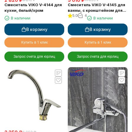
2 820
₽
5 010
₽
Смеситель VIKO V-4144 для
Смеситель VIKO V-4145 для
кухни, белый/хром
ванны, с кронштейном для
5.0
4
душевой лейки, белый/хром
В наличии
В наличии
В корзину
В корзину
Купить в 1 клик
Купить в 1 клик
Запрос счета для юрлиц
Запрос счета для юрлиц