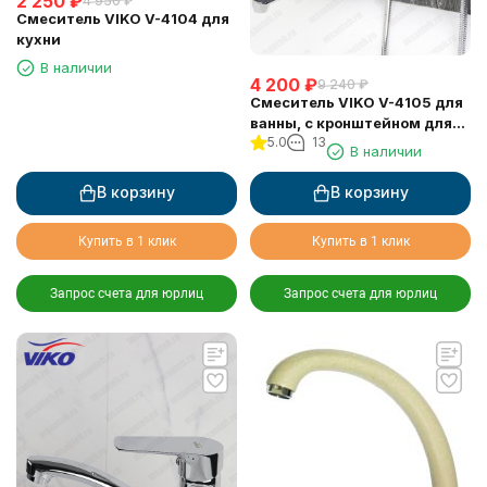
2 250
₽
4 950
₽
Смеситель VIKO V-4104 для
кухни
В наличии
4 200
₽
9 240
₽
Смеситель VIKO V-4105 для
ванны, с кронштейном для
5.0
13
душевой лейки, хром
В наличии
В корзину
В корзину
Купить в 1 клик
Купить в 1 клик
Запрос счета для юрлиц
Запрос счета для юрлиц