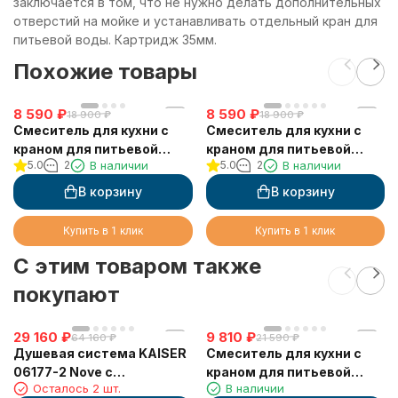
заключается в том, что не нужно делать дополнительных
отверстий на мойке и устанавливать отдельный кран для
питьевой воды. Картридж 35мм.
Похожие товары
8 590
₽
8 590
₽
18 900
₽
18 900
₽
Смеситель для кухни с
Смеситель для кухни с
краном для питьевой
краном для питьевой
5.0
2
В наличии
5.0
2
В наличии
воды VIKO V-5044
воды VIKO V-5104
В корзину
В корзину
Купить в 1 клик
Купить в 1 клик
C этим товаром также
покупают
29 160
₽
9 810
₽
64 160
₽
21 590
₽
Душевая система KAISER
Смеситель для кухни с
06177-2 Nove с
краном для питьевой
Осталось 2 шт.
В наличии
термостатом 6282
воды VIKO V-5705 Ø35