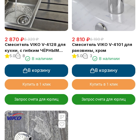
2 870
₽
2 810
₽
6 320
₽
6 190
₽
Смеситель VIKO V-4128 для
Смеситель VIKO V-4101 для
кухни, с гибким ЧЁРНЫМ
раковины, хром
5.0
8
5.0
3
изливом, Хром
В наличии
В наличии
В корзину
В корзину
Купить в 1 клик
Купить в 1 клик
Запрос счета для юрлиц
Запрос счета для юрлиц