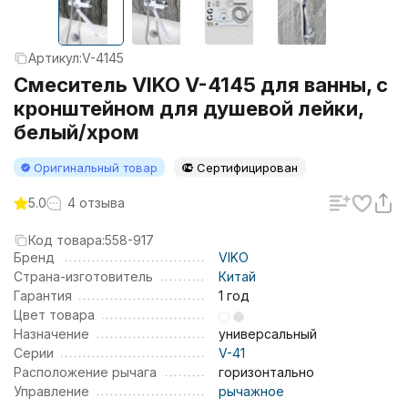
Артикул:
V-4145
Смеситель VIKO V-4145 для ванны, с
кронштейном для душевой лейки,
белый/хром
Оригинальный товар
Сертифицирован
5.0
4 отзыва
Код товара:
558-917
Бренд
VIKO
Страна-изготовитель
Китай
Гарантия
1 год
Цвет товара
Назначение
универсальный
Серии
V-41
Расположение рычага
горизонтально
Управление
рычажное