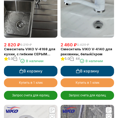
2 820
₽
2 460
₽
6 210
₽
5 420
₽
Смеситель VIKO V-4168 для
Смеситель VIKO V-4140 для
кухни, с гибким СЕРЫМ
раковины, белый/хром
5.0
1
5.0
44
изливом
В наличии
В наличии
В корзину
В корзину
Купить в 1 клик
Купить в 1 клик
Запрос счета для юрлиц
Запрос счета для юрлиц