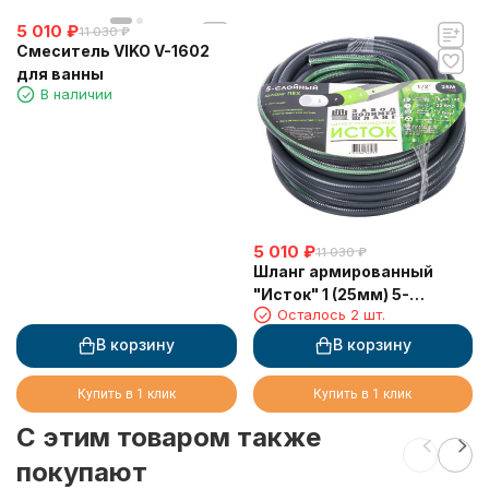
5 010
₽
11 030
₽
Смеситель VIKO V-1602
для ванны
В наличии
5 010
₽
11 030
₽
Шланг армированный
"Исток" 1 (25мм) 5-
Осталось 2 шт.
слойный "ЭЛИТ" синий
(25м)
В корзину
В корзину
Купить в 1 клик
Купить в 1 клик
C этим товаром также
покупают