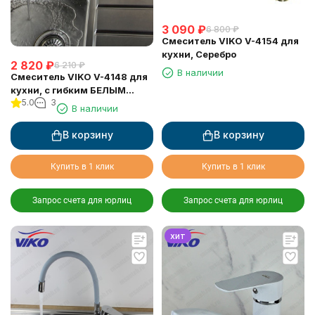
3 090
₽
6 800
₽
Смеситель VIKO V-4154 для
кухни, Серебро
2 820
₽
6 210
₽
В наличии
Смеситель VIKO V-4148 для
кухни, с гибким БЕЛЫМ
5.0
3
изливом
В наличии
В корзину
В корзину
Купить в 1 клик
Купить в 1 клик
Запрос счета для юрлиц
Запрос счета для юрлиц
хит