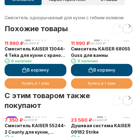
Смеситель однорычажный для кухни с гибким изливом
Похожие товары
11 990
₽
11 990
₽
26 380
₽
26 380
₽
Смеситель KAISER 13044-
Смеситель KAISER 68055
4 Teka для кухни с краном
Guss для ванны
В наличии
В наличии
для питьевой воды,
песочный
В корзину
В корзину
Купить в 1 клик
Купить в 1 клик
C этим товаром также
покупают
7 350
хит
₽
23 560
₽
16 170
₽
51 840
₽
Смеситель KAISER 55244-
Душевая система KAISER
2 County для кухни,
09182 Strike