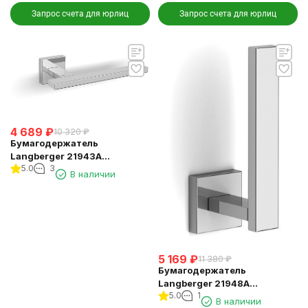
Запрос счета для юрлиц
Запрос счета для юрлиц
4 689
₽
10 320
₽
Бумагодержатель
Langberger 21943A
5.0
3
туалетной бумаги без
В наличии
крышки квадратный
5 169
₽
11 380
₽
Бумагодержатель
Langberger 21948A
5.0
1
туалетной бумаги
В наличии