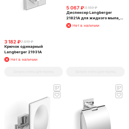
5 067
₽
11 150
₽
Диспенсер Langberger
21821A для жидкого мыла,
стеклянный, к стене,
Нет в наличии
квадратный
3 182
₽
7 010
₽
Крючок одинарный
Langberger 21931A
Нет в наличии
Запрос счета для юрлиц
Запрос счета для юрлиц