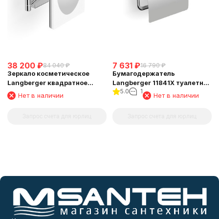
38 200
₽
7 631
₽
84 040
₽
16 790
₽
Зеркало косметическое
Бумагодержатель
Langberger квадратное
Langberger 11841X туалетной
5.0
1
поворотное с подсветкой
бумаги с крышкой
Нет в наличии
Нет в наличии
73485
Запрос счета для юрлиц
Запрос счета для юрлиц