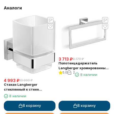
Аналоги
3 713
₽
8 170
₽
Полотенцедержатель
Langberger хромированный
5.0
2
к стене "квадрат" 21838A
В наличии
4 993
₽
10 990
₽
Стакан Langberger
стеклянный к стене
квадратный 21811A
В наличии
В корзину
В корзину