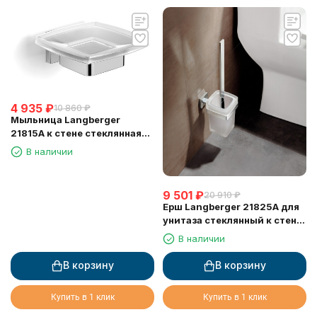
4 935
₽
10 860
₽
Мыльница Langberger
21815A к стене стеклянная
квадратная
В наличии
9 501
₽
20 910
₽
Ерш Langberger 21825A для
унитаза стеклянный к стене
квадратный
В наличии
В корзину
В корзину
Купить в 1 клик
Купить в 1 клик