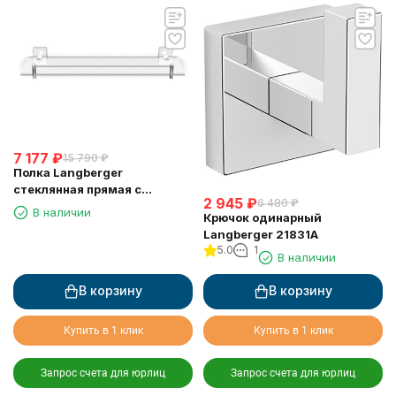
7 177
₽
15 790
₽
Полка Langberger
стеклянная прямая с
2 945
₽
6 480
₽
ограничителем 60 см 11851A
В наличии
Крючок одинарный
Langberger 21831A
5.0
1
В наличии
В корзину
В корзину
Купить в 1 клик
Купить в 1 клик
Запрос счета для юрлиц
Запрос счета для юрлиц