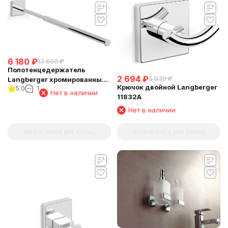
6 180
₽
13 600
₽
Полотенцедержатель
2 694
₽
5 930
₽
Langberger хромированный
Крючок двойной Langberger
5.0
1
к стене телескопический
Нет в наличии
11832A
33-53 см 11809A
Нет в наличии
Запрос счета для юрлиц
Запрос счета для юрлиц