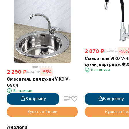
2 870
₽
-55
6 320
₽
Смеситель VIKO V-4
кухни, картридж Ф35
В наличии
изливом, черный, с 
2 290
₽
-55%
5 040
₽
Смеситель для кухни VIKO V-
6904
В наличии
В корзину
В корзину
Купить в 1 клик
Купить в 1 
Аналоги