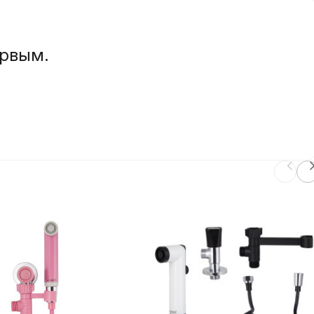
ервым.