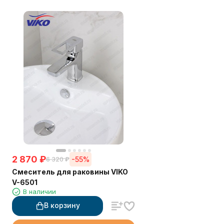
2 870
₽
-55%
6 320
₽
Смеситель для раковины VIKO
V-6501
В наличии
В корзину