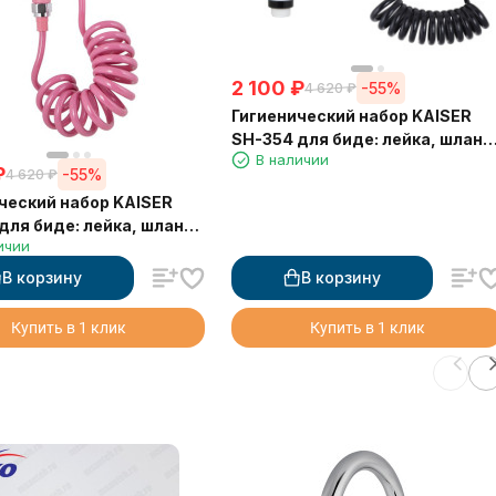
2 100
₽
-55%
4 620
₽
Гигиенический набор KAISER
SH-354 для биде: лейка, шланг
В наличии
ПВХ, кронштейн, латунный
₽
-55%
4 620
₽
угловой кран, Белый/чёрный
ческий набор KAISER
для биде: лейка, шланг
ичии
онштейн, латунный
 кран, Розовый
В корзину
В корзину
Купить в 1 клик
Купить в 1 клик