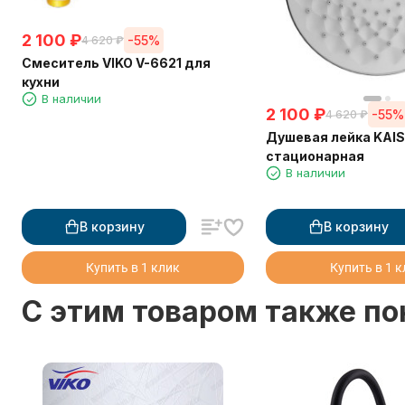
2 100
₽
-55%
4 620
₽
Смеситель VIKO V-6621 для
кухни
В наличии
2 100
₽
-55%
4 620
₽
Душевая лейка KAI
стационарная
В наличии
В корзину
В корзину
Купить в 1 клик
Купить в 1 
C этим товаром также п