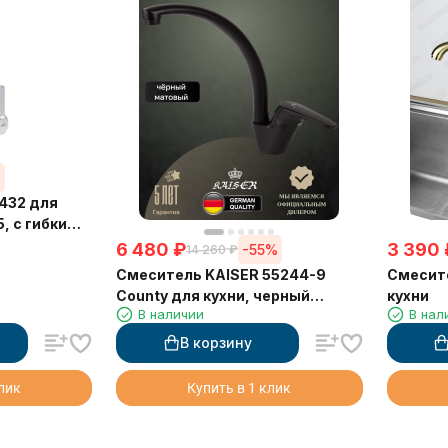
%
432 для
, с гибким
гайкой
6 480
₽
3 390
-55%
14 260
₽
Смеситель KAISER 55244-9
Смесите
County для кухни, черный
кухни
В наличии
В нал
матовый
В корзину
клик
Купить в 1 клик