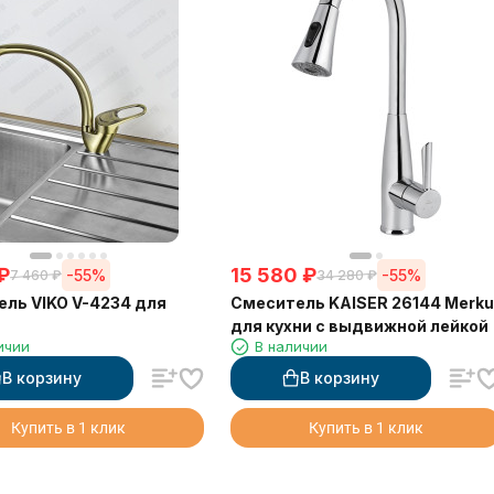
₽
15 580
₽
-55%
-55%
7 460
₽
34 280
₽
ль VIKO V-4234 для
Смеситель KAISER 26144 Merku
для кухни с выдвижной лейкой
ичии
В наличии
В корзину
В корзину
Купить в 1 клик
Купить в 1 клик