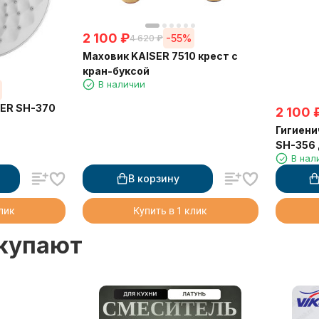
2 100
₽
-55%
4 620
₽
Маховик KAISER 7510 крест с
кран-буксой
В наличии
SER SH-370
2 100
Гигиени
SH-356 
В нал
ПВХ, кр
угловой
В корзину
клик
Купить в 1 клик
окупают