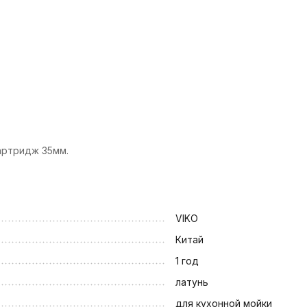
артридж 35мм.
VIKO
Китай
1 год
латунь
для кухонной мойки