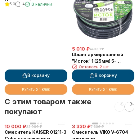
5.0
4
В наличии
кронштейном для
душевой лейки, белый/
хром
5 010
₽
11 030
₽
Шланг армированный
"Исток" 1 (25мм) 5-
Осталось 2 шт.
слойный "ЭЛИТ" синий
(25м)
В корзину
В корзину
Купить в 1 клик
Купить в 1 клик
C этим товаром также
покупают
10 000
₽
3 330
₽
22 000
₽
7 330
₽
Смеситель KAISER 01211-3
Смеситель VIKO V-6704
Cube для раковины,
для кухни