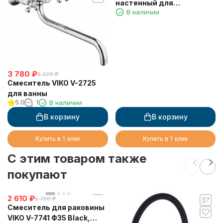
настенный для
В наличии
соединения душевого
шланга круглый с
держателем и клапаном
3 780
₽
8 320
₽
Смеситель VIKO V-2725
для ванны
5.0
1
В наличии
В корзину
В корзину
Купить в 1 клик
Купить в 1 клик
C этим товаром также
покупают
2 610
₽
5 750
₽
Смеситель для раковины
VIKO V-7741 Ф35 Black,