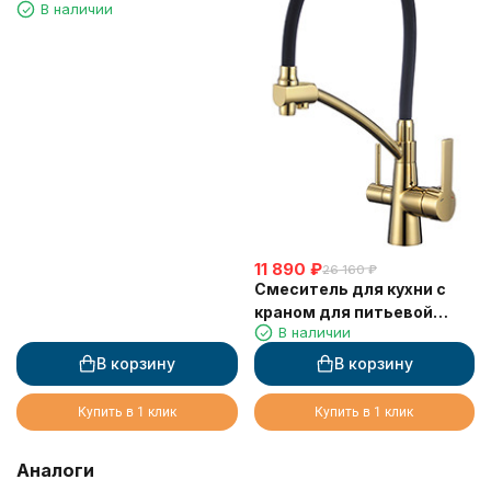
В наличии
латунь
11 890
₽
26 160
₽
Смеситель для кухни с
краном для питьевой
В наличии
воды VIKO V-5523 с
черным гибким изливом
В корзину
В корзину
Gold
Купить в 1 клик
Купить в 1 клик
Аналоги