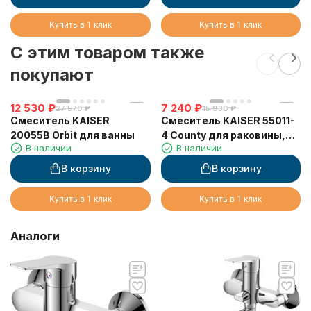
Купить в 1 клик
Купить в 1 клик
C этим товаром также
покупают
12 530
₽
7 240
₽
27 570
₽
15 930
₽
Смеситель KAISER
Смеситель KAISER 55011-
20055B Orbit для ванны
4 County для раковины,
В наличии
В наличии
белый матовый
В корзину
В корзину
Купить в 1 клик
Купить в 1 клик
Аналоги