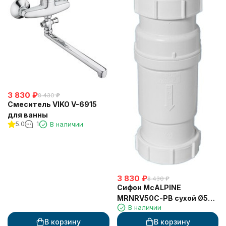
3 830
₽
8 430
₽
Смеситель VIKO V-6915
для ванны
5.0
1
В наличии
3 830
₽
8 430
₽
Сифон McALPINE
MRNRV50С-PB сухой Ø50 х
В наличии
50 самозакрывающий
В корзину
В корзину