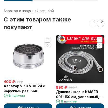
Аэратор с наружной резьбой
C этим товаром также
покупают
400
₽
880
₽
Аэратор VIKO V-0024 c
890
₽
1 960
₽
наружной резьбой
Душевой шланг KAISER
В наличии
0011 150 см, усиленный,
В наличии
металлический
В корзину
В корзину