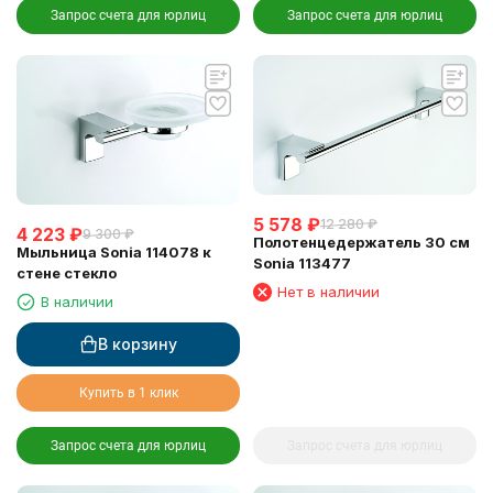
Запрос счета для юрлиц
Запрос счета для юрлиц
5 578
₽
12 280
₽
4 223
₽
9 300
₽
Полотенцедержатель 30 см
Мыльница Sonia 114078 к
Sonia 113477
стене стекло
Нет в наличии
В наличии
В корзину
Купить в 1 клик
Запрос счета для юрлиц
Запрос счета для юрлиц