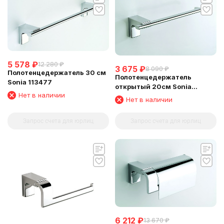
5 578
₽
12 280
₽
3 675
₽
8 090
₽
Полотенцедержатель 30 см
Полотенцедержатель
Sonia 113477
открытый 20см Sonia
Нет в наличии
113897
Нет в наличии
Запрос счета для юрлиц
Запрос счета для юрлиц
6 212
₽
13 670
₽