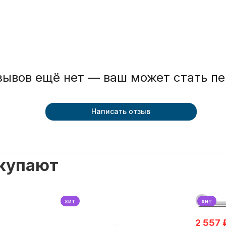
зывов ещё нет — ваш может стать п
Написать отзыв
окупают
хит
хит
2 557