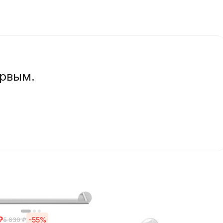
ервым.
₽
-55%
5 630
₽