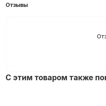
Отзывы
От
C этим товаром также п