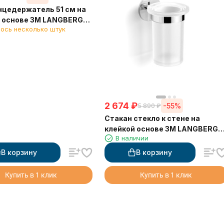
цедержатель 51 см на
й основе 3М LANGBERGER
ось несколько штук
2 674
₽
-55%
5 890
₽
Стакан стекло к стене на
клейкой основе 3М LANGBERGE
В наличии
30811A
В корзину
В корзину
Купить в 1 клик
Купить в 1 клик