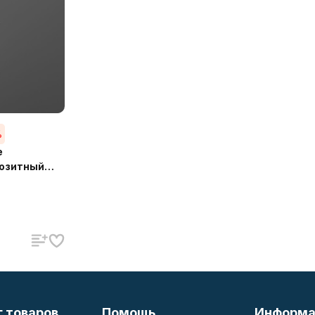
%
e
озитный
351
г товаров
Помощь
Информа