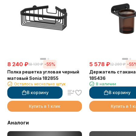
8 240
₽
5 578
₽
-55%
-55
18 130
₽
12 280
₽
Полка решетка угловая черный
Держатель стакана
матовый Sonia 182855
185436
Осталось несколько штук
В наличии
В корзину
В корзину
Купить в 1 клик
Купить в 1 
Аналоги