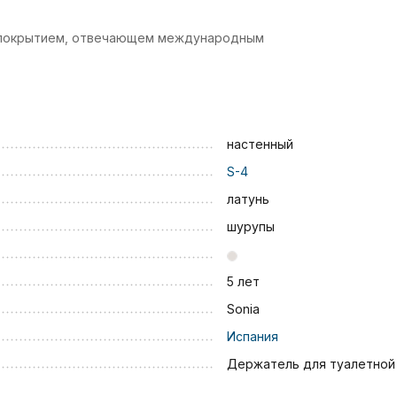
м покрытием, отвечающем международным
настенный
S-4
латунь
шурупы
5 лет
Sonia
Испания
Держатель для туалетной