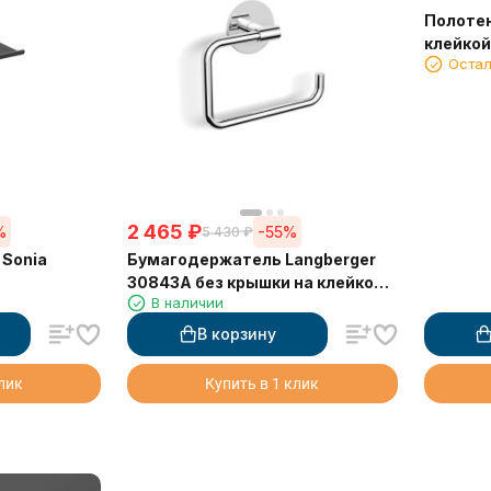
Полотен
клейко
Остал
30801D
2 465
₽
%
-55%
5 430
₽
 Sonia
Бумагодержатель Langberger
30843A без крышки на клейкой
В наличии
основе 3М
В корзину
клик
Купить в 1 клик