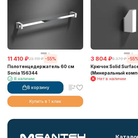
11 410
₽
3 804
₽
-55%
-55
25 110
₽
8 370
₽
Полотенцедержатель 60 см
Крючок Solid Surfac
Sonia 156344
(Минеральный комп
В наличии
Нет в наличии
материал) Sonia 156
В корзину
Купить в 1 клик
Катало