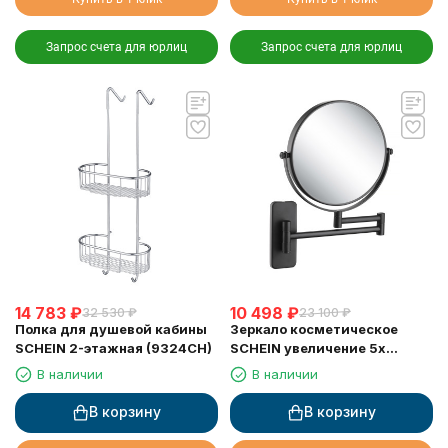
Запрос счета для юрлиц
Запрос счета для юрлиц
14 783
₽
10 498
₽
32 530
₽
23 100
₽
Полка для душевой кабины
Зеркало косметическое
SCHEIN 2-этажная (9324CH)
SCHEIN увеличение 5х
поворотное к стене черное
В наличии
В наличии
(9341MB)
В корзину
В корзину