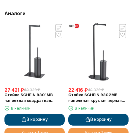
Аналоги
27 421
₽
22 416
₽
60 330
₽
49 320
₽
Стойка SCHEIN 9301MB
Стойка SCHEIN 9302MB
напольная квадратная
напольная круглая черная
черная (ерш хром +
(ерш хром +
В наличии
В наличии
бумагодержатель без
бумагодержатель без
крышки) из латуни
крышки) из латуни
В корзину
В корзину
Купить в 1 клик
Купить в 1 клик