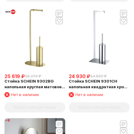
25 619
₽
24 930
₽
56 370
₽
54 850
₽
Стойка SCHEIN 9302BG
Стойка SCHEIN 9301CH
напольная круглая матовое
напольная квадратная хром
золото (ерш хром +
(ерш хром +
Нет в наличии
Нет в наличии
бумагодержатель без
бумагодержатель без
крышки) из латуни
крышки) из латуни
Запрос счета для юрлиц
Запрос счета для юрлиц