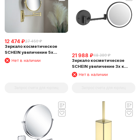
12 474
₽
27 450
₽
Зеркало косметическое
SCHEIN увеличение 5х
21 988
₽
48 380
₽
поворотное к стене матовое
Зеркало косметическое
Нет в наличии
золото (9341BG)
SCHEIN увеличение 3х к
стене с подсветкой черное
Нет в наличии
(9346MB)
Запрос счета для юрлиц
Запрос счета для юрлиц