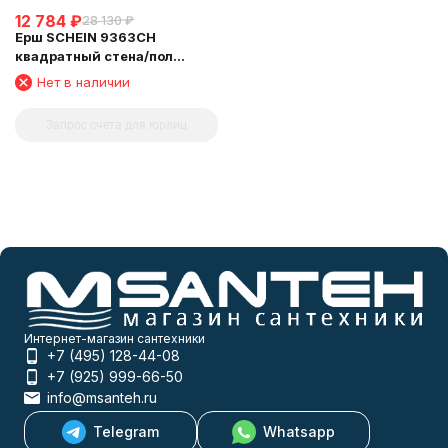
12 784
₽
28 130
₽
Ерш SCHEIN 9363CH
квадратный стена/пол
хромированный
Нет в наличии
Запрос счета для юрлиц
Интернет-магазин сантехники
+7 (495) 128-44-08
+7 (925) 999-66-50
info@msanteh.ru
Telegram
Whatsapp