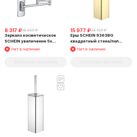
8 317
₽
15 977
₽
18 300
₽
35 150
₽
Зеркало косметическое
Ерш SCHEIN 9363BG
SCHEIN увеличение 5х
квадратный стена/пол
поворотное к стене хром
матовое золото
Нет в наличии
Нет в наличии
(9341CH)
Запрос счета для юрлиц
Запрос счета для юрлиц