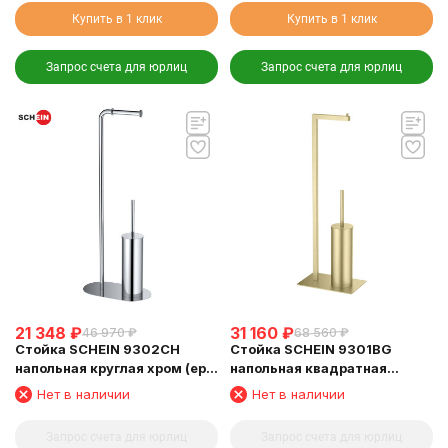
Купить в 1 клик
Купить в 1 клик
Запрос счета для юрлиц
Запрос счета для юрлиц
21 348
₽
31 160
₽
46 970
₽
68 560
₽
Стойка SCHEIN 9302CH
Стойка SCHEIN 9301BG
напольная круглая хром (ерш
напольная квадратная
хром + бумагодержатель
матовое золото (ерш хром +
Нет в наличии
Нет в наличии
без крышки) из латуни
бумагодержатель без
крышки) из латуни
Запрос счета для юрлиц
Запрос счета для юрлиц