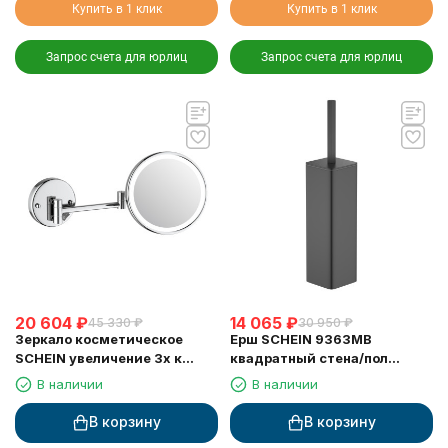
Купить в 1 клик
Купить в 1 клик
Запрос счета для юрлиц
Запрос счета для юрлиц
20 604
₽
14 065
₽
45 330
₽
30 950
₽
Зеркало косметическое
Ерш SCHEIN 9363MB
SCHEIN увеличение 3х к
квадратный стена/пол
стене с подсветкой хром
черный
В наличии
В наличии
(9346CH)
В корзину
В корзину