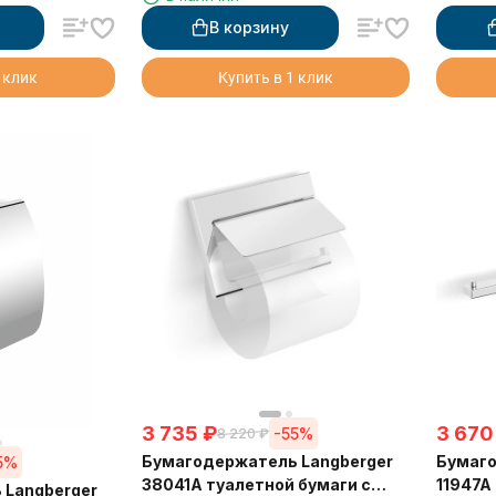
В корзину
 клик
Купить в 1 клик
3 735
₽
3 670
-55%
8 220
₽
Бумагодержатель Langberger
Бумаго
5%
38041A туалетной бумаги с
11947A
 Langberger