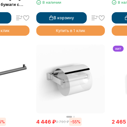
В наличии
В на
крышкой
 бумаги с
В корзину
 клик
Купить в 1 клик
хит
4 446
₽
2 465
5%
-55%
9 790
₽