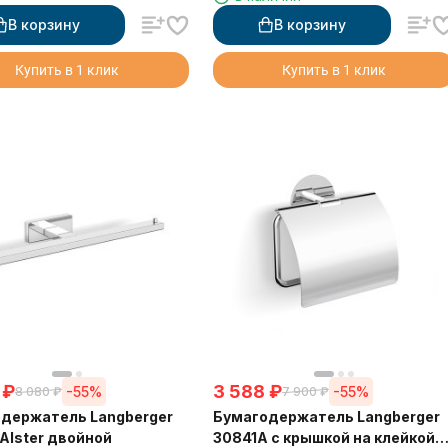
В корзину
В корзину
Купить в 1 клик
Купить в 1 клик
₽
3 588
₽
-55%
-55%
8 080
₽
7 900
₽
держатель Langberger
Бумагодержатель Langberger
 Alster двойной
30841A с крышкой на клейкой