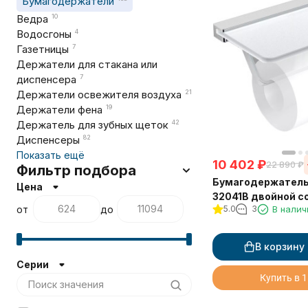
Бумагодержатели
Ведра
10
Водосгоны
4
Газетницы
7
Держатели для стакана или
диспенсера
7
Держатели освежителя воздуха
21
Держатели фена
19
Держатель для зубных щеток
42
Диспенсеры
82
Показать ещё
10 402
₽
22 890
₽
Фильтр подбора
Бумагодержатель
Цена
32041B двойной с
от
до
5.0
3
В налич
полкой
В корзину
Серии
Купить в 1