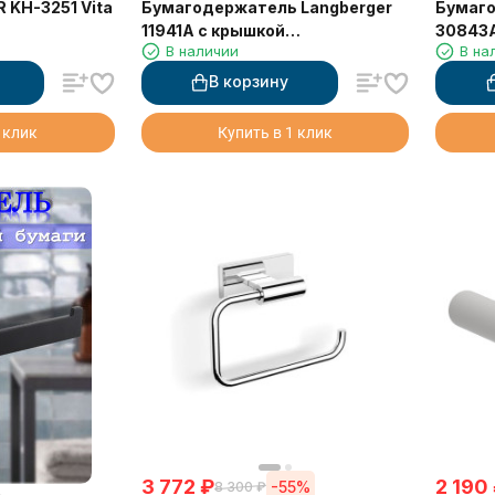
 KH-3251 Vita
Бумагодержатель Langberger
Бумаго
11941A с крышкой
30843A
В наличии
В на
горизонтальный
основе
В корзину
 клик
Купить в 1 клик
3 772
₽
2 190
-55%
8 300
₽