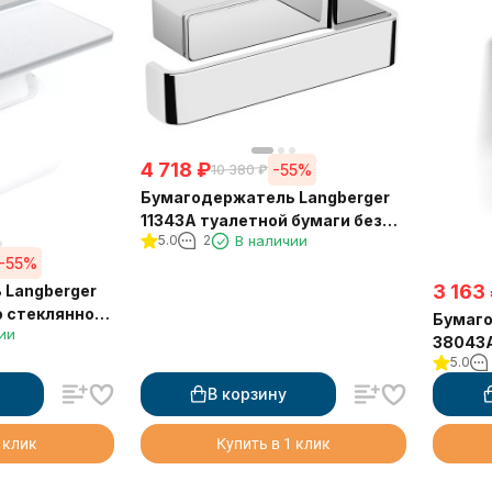
4 718
₽
-55%
10 380
₽
Бумагодержатель Langberger
11343A туалетной бумаги без
5.0
2
В наличии
крышки квадратный
-55%
3 163
 Langberger
о стеклянной
Бумаго
ии
38043A
5.0
без кр
черны
В корзину
 клик
Купить в 1 клик