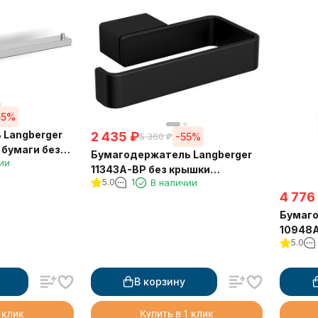
55%
 Langberger
2 435
₽
-55%
5 360
₽
 бумаги без
Бумагодержатель Langberger
ии
ый
11343A-BP без крышки
5.0
1
В наличии
квадратный черный
4 776
Бумаго
10948A
5.0
верти
В корзину
 клик
Купить в 1 клик