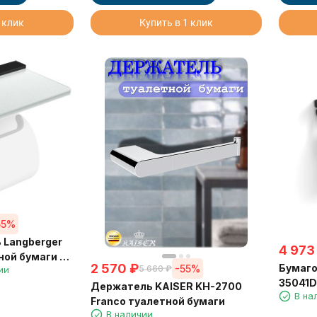
 клик
Купить в 1 клик
55%
 Langberger
4 973
ной бумаги со
2 570
₽
Бумаго
-55%
5 660
₽
ии
й черный
35041D
Держатель KAISER KH-2700
В на
металл
Franco туалетной бумаги
В наличии