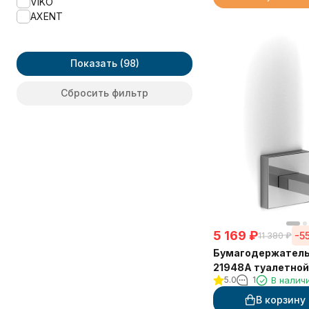
VIKO
KLIMT
AXENT
Konus
LEDRO
LONG
Показать
Luce
Lugano
Сбросить фильтр
MOLVENO
Moderne
OTEL
Oval
QUICK
Rembrandt
S-2
S-4
S-5
5 169
₽
S-7
-5
11 380
₽
S-CUBE
Бумагодержатель
S6 black
21948A туалетной
SUPERIOR
5.0
1
В налич
вертикальный
SWING
В корзину