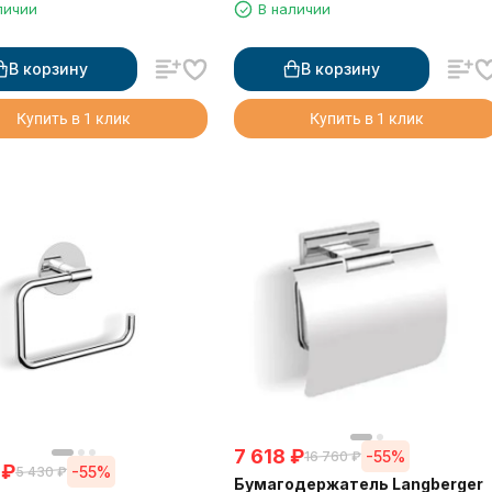
личии
В наличии
основе 3М
В корзину
В корзину
Купить в 1 клик
Купить в 1 клик
7 618
₽
-55%
16 760
₽
₽
-55%
5 430
₽
Бумагодержатель Langberger