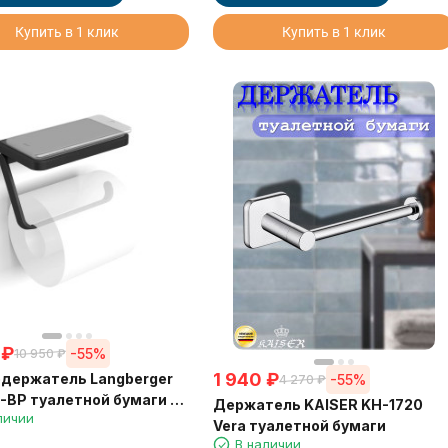
Купить в 1 клик
Купить в 1 клик
₽
-55%
10 950
₽
1 940
₽
держатель Langberger
-55%
4 270
₽
-BP туалетной бумаги с
Держатель KAISER KH-1720
личии
ической полкой черный
Vera туалетной бумаги
В наличии