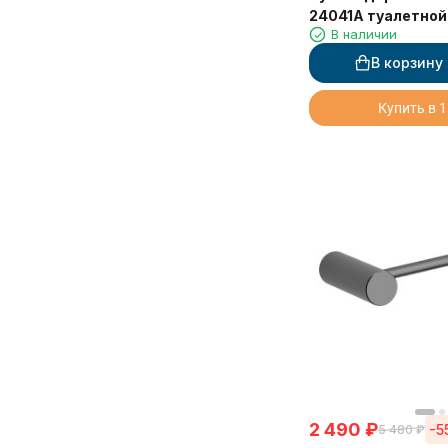
24041A туалетной
В наличии
крышкой
В корзину
Купить в 1
2 490
₽
-5
5 480
₽