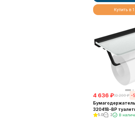
Saine Chrome
Saine Gold
Купить в 1
Van Gog
Vera
Vico
Vita
Watteau
Аксессуары
4 636
₽
-
10 200
₽
Бумагодержатель
32041B-BP туалет
5.0
2
В налич
стеклянной полко