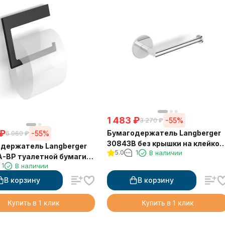
1 483
₽
-55%
3 270
₽
₽
Бумагодержатель Langberger
-55%
6 960
₽
30843B без крышки на клейкой
держатель Langberger
5.0
1
В наличии
основе 3М
-BP туалетной бумаги
1
В наличии
ышки квадратный
й
В корзину
В корзину
Купить в 1 клик
Купить в 1 клик