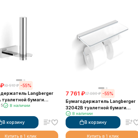
₽
-55%
10 510
₽
7 761
₽
держатель Langberger
-55%
17 080
₽
 туалетной бумаги
Бумагодержатель Langberger
5
В наличии
кальный
32042B туалетной бумаги
В наличии
двойной со стеклянной полкой
В корзину
В корзину
Купить в 1 клик
Купить в 1 клик