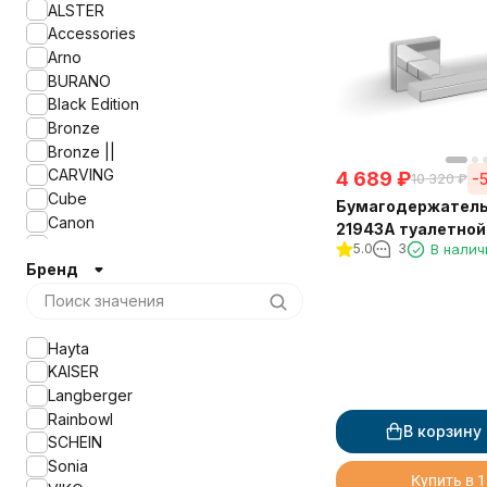
ALSTER
Accessories
Arno
BURANO
Black Edition
Bronze
Bronze ||
CARVING
4 689
₽
-
10 320
₽
Cube
Бумагодержатель
Canon
21943A туалетной
Classic
5.0
3
В налич
крышки квадратн
Бренд
Durer
ELETECH
FORA
Franco
Hayta
GABRIEL ANTIC BRASS
KAISER
GABRIEL ANTIC BRONZE
Langberger
Gerade
Rainbowl
В корзину
Glory
SCHEIN
HOME
Sonia
Купить в 1
KAHLO