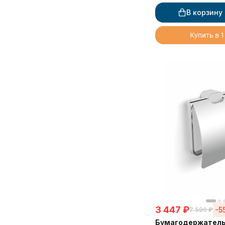
В корзину
Купить в 1
3 447
₽
-5
7 590
₽
Бумагодержатель