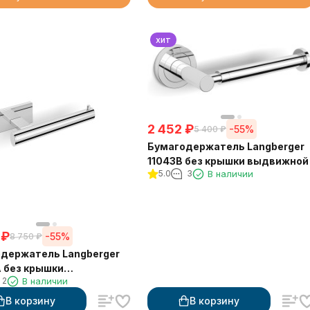
хит
2 452
₽
-55%
5 400
₽
Бумагодержатель Langberger
11043B без крышки выдвижной
5.0
3
В наличии
₽
-55%
8 750
₽
держатель Langberger
 без крышки
2
В наличии
атный
В корзину
В корзину