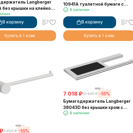
держатель Langberger
10941A туалетной бумаги с
 без крышки на клейкой
В наличии
крышкой
личии
 3М
В корзину
В корзину
Купить в 1 клик
Купить в 1 клик
7 018
₽
-55%
15 440
₽
Бумагодержатель Langberger
38043D без крышки хром с
В наличии
полкой с резиновым
покрытием anti-slip
₽
-55%
4 820
₽