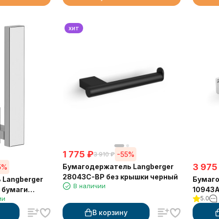
хит
1 775
₽
-55%
3 910
₽
3 975
Бумагодержатель Langberger
5%
28043C-BP без крышки черный
 Langberger
Бумаго
В наличии
 бумаги
10943A
ии
5.0
квадр
В корзину