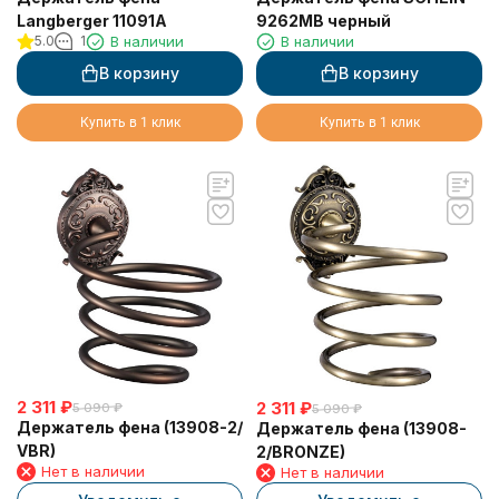
Langberger 11091A
9262MB черный
5.0
1
В наличии
В наличии
В корзину
В корзину
Купить в 1 клик
Купить в 1 клик
2 311
₽
2 311
₽
5 090
₽
5 090
₽
Держатель фена (13908-2/
Держатель фена (13908-
VBR)
2/BRONZE)
Нет в наличии
Нет в наличии