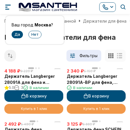
Главная
Аксессуары для ванной
Держатели для фена
Ваш город
Москва
?
Немецкие держатели для фена
Фильтры
4 188
₽
2 340
₽
9 220
₽
5 150
₽
Держатель Langberger
Держатель Langberger
28091A для фена и
28091A-BP для фена,
5.0
3
В наличии
В наличии
выпрямителя волос
черный
В корзину
В корзину
Купить в 1 клик
Купить в 1 клик
2 492
₽
3 125
₽
5 490
₽
6 880
₽
Держатель фена
Держатель фена SCHEIN