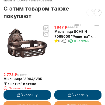
мыла и прочие наименования.
C этим товаром также
покупают
1 847
₽
4 070
₽
Мыльница SCHEIN
7065009 "Решетка" к
5.0
1
В наличии
стене
2 773
₽
6 110
₽
Мыльница 13904/ VBR
"Решетка" к стене
Осталось 2 шт.
В корзину
В корзину