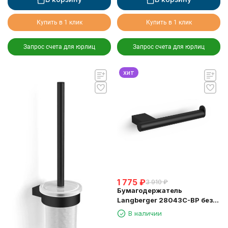
Купить в 1 клик
Купить в 1 клик
Запрос счета для юрлиц
Запрос счета для юрлиц
хит
1 775
₽
3 910
₽
Бумагодержатель
Langberger 28043C-BP без
крышки черный
В наличии