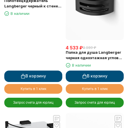
Полотенцедержатель
Langberger черный к стене
одинарный 45 см 30001D-
В наличии
BP
4 533
₽
9 980
₽
Полка для душа Langberger
черная одноэтажная угловая
с пластиком 75660-BPC
В наличии
В корзину
В корзину
Купить в 1 клик
Купить в 1 клик
Запрос счета для юрлиц
Запрос счета для юрлиц