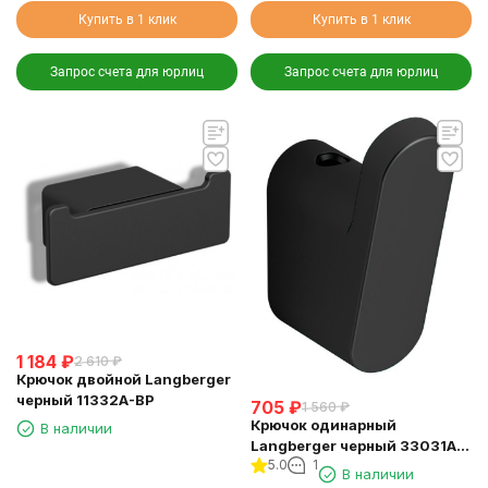
Купить в 1 клик
Купить в 1 клик
Запрос счета для юрлиц
Запрос счета для юрлиц
1 184
₽
2 610
₽
Крючок двойной Langberger
черный 11332A-BP
705
₽
1 560
₽
Крючок одинарный
В наличии
Langberger черный 33031A-
5.0
1
BP
В наличии