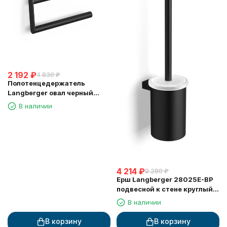
2 192
₽
4 830
₽
Полотенцедержатель
Langberger овал черный
(28038A-BP)
В наличии
4 214
₽
9 280
₽
Ерш Langberger 28025E-BP
подвесной к стене круглый
черный
В наличии
В корзину
В корзину