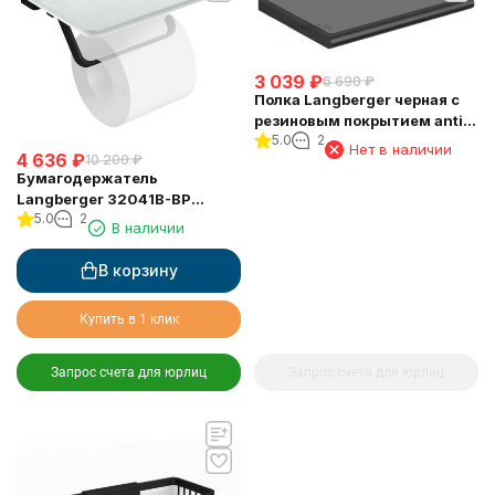
3 039
₽
6 690
₽
Полка Langberger черная с
резиновым покрытием anti-
5.0
2
slip 38051F-BP
Нет в наличии
4 636
₽
10 200
₽
Бумагодержатель
Langberger 32041B-BP
5.0
2
туалетной бумаги со
В наличии
стеклянной полкой черный
В корзину
Купить в 1 клик
Запрос счета для юрлиц
Запрос счета для юрлиц