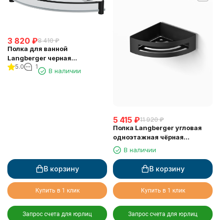
3 820
₽
8 410
₽
Полка для ванной
Langberger черная
5.0
1
стеклянная угловая 22 см
В наличии
11351F-BP
5 415
₽
11 920
₽
Полка Langberger угловая
одноэтажная чёрная
матовая 75260-BPC
В наличии
В корзину
В корзину
Купить в 1 клик
Купить в 1 клик
Запрос счета для юрлиц
Запрос счета для юрлиц