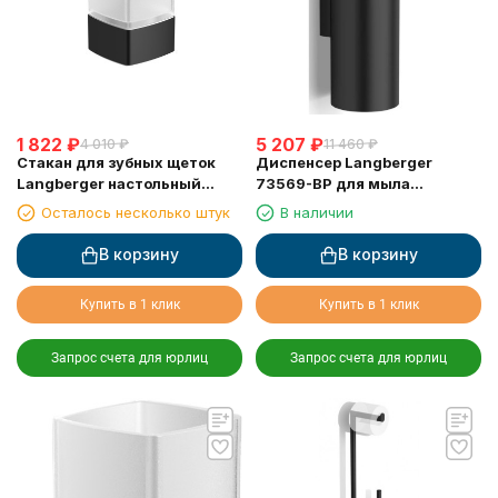
1 822
₽
5 207
₽
4 010
₽
11 460
₽
Стакан для зубных щеток
Диспенсер Langberger
Langberger настольный
73569-BP для мыла
черный матовый (11313A-BP)
механический, 250 мл
Осталось несколько штук
В наличии
В корзину
В корзину
Купить в 1 клик
Купить в 1 клик
Запрос счета для юрлиц
Запрос счета для юрлиц