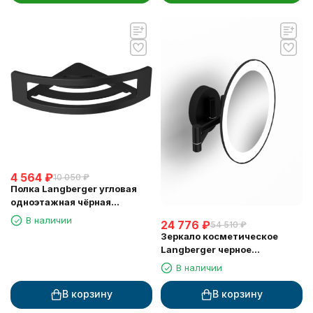
4 564
₽
10 050
₽
Полка Langberger угловая
одноэтажная чёрная
матовая 78160-BPC
В наличии
24 776
₽
54 510
₽
Зеркало косметическое
Langberger черное
поворотное с подсветкой
В наличии
71585-3-BP
В корзину
В корзину