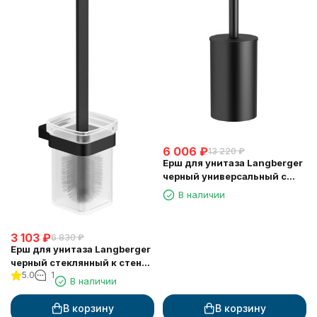
6 006
₽
13 220
₽
Ерш для унитаза Langberger
черный универсальный с
воронкой круглый 71171-BP
В наличии
3 103
₽
6 830
₽
Ерш для унитаза Langberger
черный стеклянный к стене
5.0
1
квадратный 11325A-BP
В наличии
В корзину
В корзину