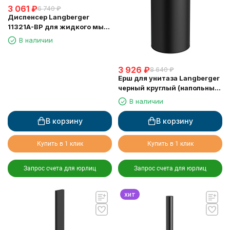
3 061
₽
6 740
₽
Диспенсер Langberger
11321A-BP для жидкого мыла
черный стеклянный к стене
В наличии
квадратный
3 926
₽
8 640
₽
Ерш для унитаза Langberger
черный круглый (напольный/
к стене) 70871-BP
В наличии
В корзину
В корзину
Купить в 1 клик
Купить в 1 клик
Запрос счета для юрлиц
Запрос счета для юрлиц
хит