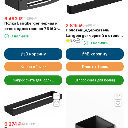
6 493
₽
14 290
₽
Полка Langberger черная к
2 816
₽
6 200
₽
стене одноэтажная 75160-
Полотенцедержатель
BPC
Langberger черный к стене
В наличии
5.0
1
"полуовал" 11338A-BP
В наличии
В корзину
В корзину
Купить в 1 клик
Купить в 1 клик
Запрос счета для юрлиц
Запрос счета для юрлиц
6 274
₽
13 810
₽