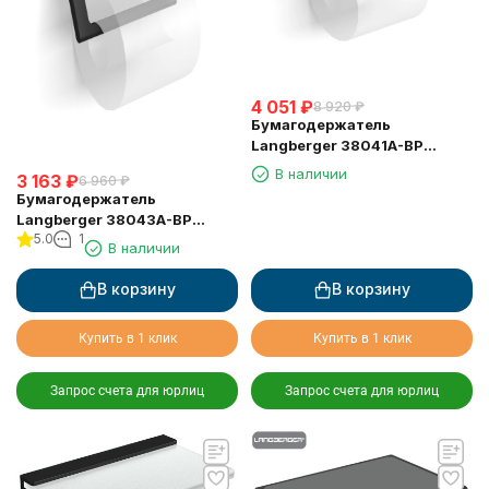
4 051
₽
8 920
₽
Бумагодержатель
Langberger 38041A-BP
туалетной бумаги с
В наличии
3 163
₽
6 960
₽
крышкой черный
Бумагодержатель
Langberger 38043A-BP
5.0
1
туалетной бумаги без
В наличии
крышки квадратный черный
В корзину
В корзину
Купить в 1 клик
Купить в 1 клик
Запрос счета для юрлиц
Запрос счета для юрлиц