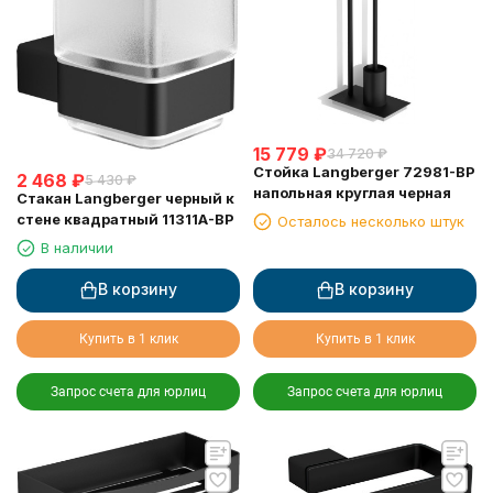
15 779
₽
34 720
₽
Стойка Langberger 72981-BP
2 468
₽
5 430
₽
напольная круглая черная
Стакан Langberger черный к
стене квадратный 11311A-BP
Осталось несколько штук
В наличии
В корзину
В корзину
Купить в 1 клик
Купить в 1 клик
Запрос счета для юрлиц
Запрос счета для юрлиц