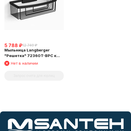
5 788
₽
12 740
₽
Мыльница Langberger
"Решетка" 72360T-BPC к
стене двойная глубокая
Нет в наличии
чёрная
Запрос счета для юрлиц