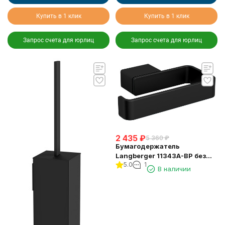
Купить в 1 клик
Купить в 1 клик
Запрос счета для юрлиц
Запрос счета для юрлиц
2 435
₽
5 360
₽
Бумагодержатель
Langberger 11343A-BP без
5.0
1
крышки квадратный черный
В наличии