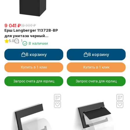
9 041
₽
19 900
₽
Ерш Langberger 11372B-BP
для унитаза черный
5.0
1
квадратный к стене (колба
В наличии
пластиковая)
В корзину
В корзину
Купить в 1 клик
Купить в 1 клик
Запрос счета для юрлиц
Запрос счета для юрлиц