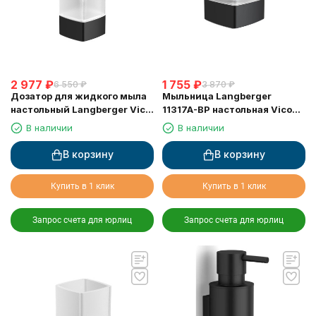
2 977
₽
1 755
₽
6 550
₽
3 870
₽
Дозатор для жидкого мыла
Мыльница Langberger
настольный Langberger Vico
11317A-BP настольная Vico
Black Edition 11323A-BP
Black Edition чёрная
В наличии
В наличии
чёрный
В корзину
В корзину
Купить в 1 клик
Купить в 1 клик
Запрос счета для юрлиц
Запрос счета для юрлиц