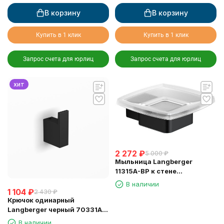
В корзину
В корзину
Купить в 1 клик
Купить в 1 клик
Запрос счета для юрлиц
Запрос счета для юрлиц
хит
2 272
₽
5 000
₽
Мыльница Langberger
11315A-BP к стене
стеклянная квадратная
В наличии
черная
1 104
₽
2 430
₽
Крючок одинарный
Langberger черный 70331A-
BP
В наличии