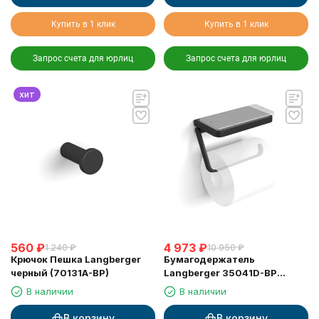
Купить в 1 клик
Купить в 1 клик
Запрос счета для юрлиц
Запрос счета для юрлиц
хит
560
₽
4 973
₽
1 240
₽
10 950
₽
Крючок Пешка Langberger
Бумагодержатель
черный (70131A-BP)
Langberger 35041D-BP
туалетной бумаги с
В наличии
В наличии
металлической полкой
черный
В корзину
В корзину