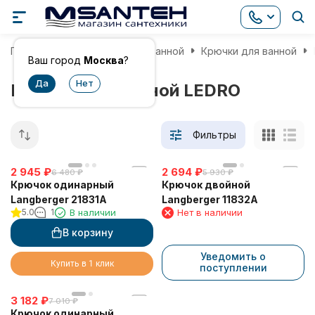
Главная
Аксессуары для ванной
Крючки для ванной
Ваш город
Москва
?
Крючки для ванной LEDRO
Фильтры
2 945
₽
2 694
₽
6 480
₽
5 930
₽
Крючок одинарный
Крючок двойной
Langberger 21831A
Langberger 11832A
5.0
1
В наличии
Нет в наличии
В корзину
Уведомить о
Купить в 1 клик
поступлении
3 182
₽
7 010
₽
Крючок одинарный