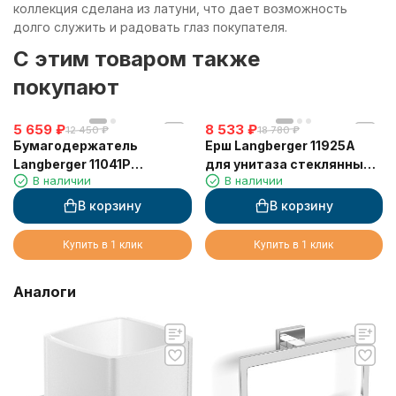
коллекция сделана из латуни, что дает возможность
долго служить и радовать глаз покупателя.
C этим товаром также
покупают
5 659
₽
8 533
₽
12 450
₽
18 780
₽
Бумагодержатель
Ерш Langberger 11925A
Langberger 11041P
для унитаза стеклянный к
В наличии
В наличии
туалетной бумаги с
стене квадратный
крышкой и освежителем
В корзину
В корзину
воздуха
Купить в 1 клик
Купить в 1 клик
Аналоги