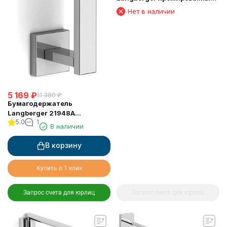
к стене одинарный 65 см
Нет в наличии
11801A
5 169
₽
11 380
₽
Бумагодержатель
Langberger 21948A
5.0
1
туалетной бумаги
В наличии
вертикальный
В корзину
Купить в 1 клик
Запрос счета для юрлиц
Запрос счета для юрлиц