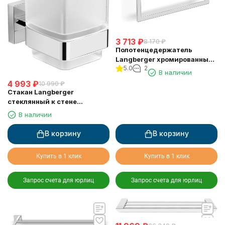
3 713
₽
8 170
₽
Полотенцедержатель
Langberger хромированный
5.0
2
к стене "квадрат" 21838A
В наличии
4 993
₽
10 990
₽
Стакан Langberger
стеклянный к стене
квадратный 21811A
В наличии
В корзину
В корзину
Купить в 1 клик
Купить в 1 клик
Запрос счета для юрлиц
Запрос счета для юрлиц