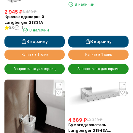
квадратная
В наличии
2 945
₽
6 480
₽
Крючок одинарный
Langberger 21831A
5.0
1
В наличии
В корзину
В корзину
Купить в 1 клик
Купить в 1 клик
Запрос счета для юрлиц
Запрос счета для юрлиц
4 689
₽
10 320
₽
Бумагодержатель
Langberger 21943A