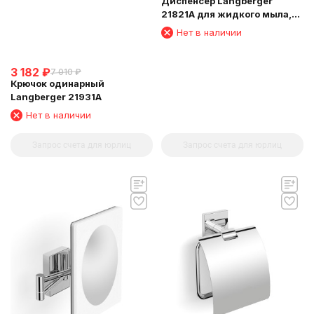
Диспенсер Langberger
21821A для жидкого мыла,
стеклянный, к стене,
Нет в наличии
квадратный
3 182
₽
7 010
₽
Крючок одинарный
Langberger 21931A
Нет в наличии
Запрос счета для юрлиц
Запрос счета для юрлиц