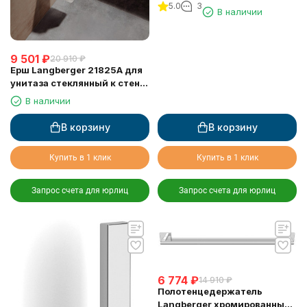
5.0
3
туалетной бумаги без
В наличии
крышки квадратный
9 501
₽
20 910
₽
Ерш Langberger 21825A для
унитаза стеклянный к стене
квадратный
В наличии
В корзину
В корзину
Купить в 1 клик
Купить в 1 клик
Запрос счета для юрлиц
Запрос счета для юрлиц
6 774
₽
14 910
₽
Полотенцедержатель
Langberger хромированный