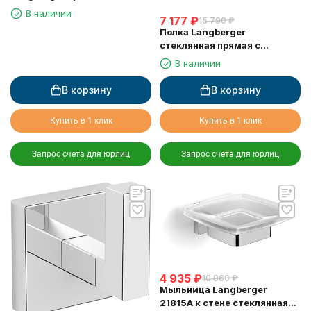
этажная 11803B
В наличии
7 177
₽
15 790
₽
Полка Langberger
стеклянная прямая с
ограничителем 60 см 11851A
В наличии
В корзину
В корзину
Купить в 1 клик
Купить в 1 клик
Запрос счета для юрлиц
Запрос счета для юрлиц
4 935
₽
10 860
₽
Мыльница Langberger
21815A к стене стеклянная