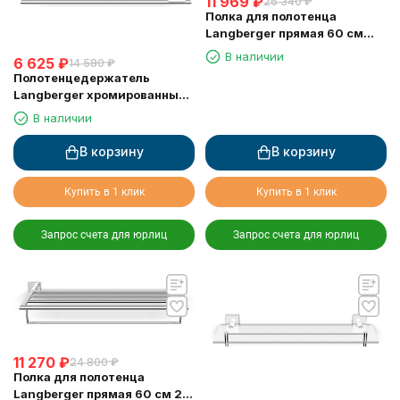
11 969
₽
26 340
₽
Полка для полотенца
Langberger прямая 60 см
11303A
В наличии
6 625
₽
14 580
₽
Полотенцедержатель
Langberger хромированный
к стене двойной 60 см
В наличии
11802A
В корзину
В корзину
Купить в 1 клик
Купить в 1 клик
Запрос счета для юрлиц
Запрос счета для юрлиц
11 270
₽
24 800
₽
Полка для полотенца
Langberger прямая 60 см 2-х