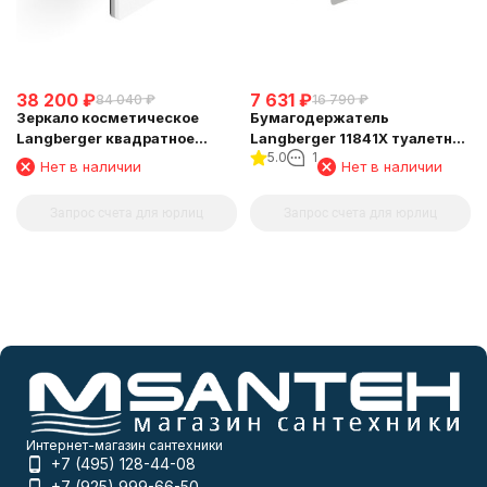
38 200
₽
7 631
₽
84 040
₽
16 790
₽
Зеркало косметическое
Бумагодержатель
Langberger квадратное
Langberger 11841X туалетной
5.0
1
поворотное с подсветкой
бумаги с крышкой
Нет в наличии
Нет в наличии
73485
Запрос счета для юрлиц
Запрос счета для юрлиц
Интернет-магазин сантехники
+7 (495) 128-44-08
+7 (925) 999-66-50