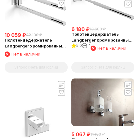
6 180
₽
13 600
₽
Полотенцедержатель
10 059
₽
22 130
₽
Langberger хромированный
Полотенцедержатель
5.0
1
к стене телескопический
Langberger хромированный
Нет в наличии
33-53 см 11809A
к стене двойной поворотный
Нет в наличии
11808E
Запрос счета для юрлиц
Запрос счета для юрлиц
5 067
₽
11 150
₽