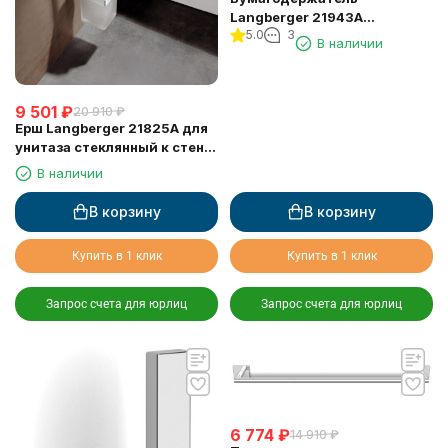
Langberger 21943A
5.0
3
туалетной бумаги без
В наличии
крышки квадратный
9 501
₽
20 910
₽
Ерш Langberger 21825A для
унитаза стеклянный к стене
квадратный
В наличии
В корзину
В корзину
Купить в 1 клик
Купить в 1 клик
Запрос счета для юрлиц
Запрос счета для юрлиц
6 774
₽
14 910
₽