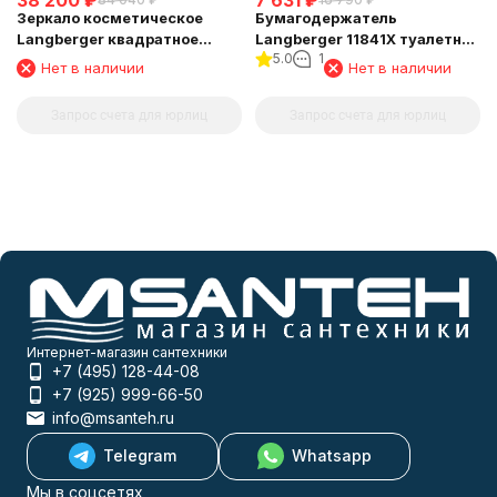
38 200
₽
7 631
₽
Зеркало косметическое
Бумагодержатель
Langberger квадратное
Langberger 11841X туалетной
5.0
1
поворотное с подсветкой
бумаги с крышкой
Нет в наличии
Нет в наличии
73485
Запрос счета для юрлиц
Запрос счета для юрлиц
Интернет-магазин сантехники
+7 (495) 128-44-08
+7 (925) 999-66-50
info@msanteh.ru
Telegram
Whatsapp
Мы в соцсетях