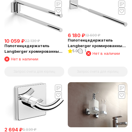
6 180
₽
13 600
₽
Полотенцедержатель
10 059
₽
22 130
₽
Langberger хромированный
Полотенцедержатель
5.0
1
к стене телескопический
Langberger хромированный
Нет в наличии
33-53 см 11809A
к стене двойной поворотный
Нет в наличии
11808E
Запрос счета для юрлиц
Запрос счета для юрлиц
2 694
₽
5 930
₽