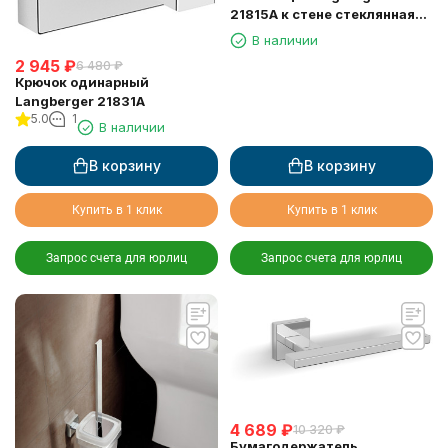
21815A к стене стеклянная
квадратная
В наличии
2 945
₽
6 480
₽
Крючок одинарный
Langberger 21831A
5.0
1
В наличии
В корзину
В корзину
Купить в 1 клик
Купить в 1 клик
Запрос счета для юрлиц
Запрос счета для юрлиц
4 689
₽
10 320
₽
Бумагодержатель