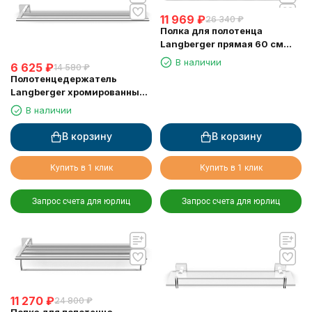
11 969
₽
26 340
₽
Полка для полотенца
Langberger прямая 60 см
11303A
В наличии
6 625
₽
14 580
₽
Полотенцедержатель
Langberger хромированный
к стене двойной 60 см
В наличии
11802A
В корзину
В корзину
Купить в 1 клик
Купить в 1 клик
Запрос счета для юрлиц
Запрос счета для юрлиц
11 270
₽
24 800
₽