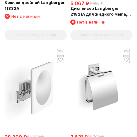
Крючок двойной Langberger
5 067
₽
11 150
₽
11832A
Диспенсер Langberger
21821A для жидкого мыла,
Нет в наличии
стеклянный, к стене,
Нет в наличии
квадратный
Запрос счета для юрлиц
Запрос счета для юрлиц
84 040
₽
16 790
₽