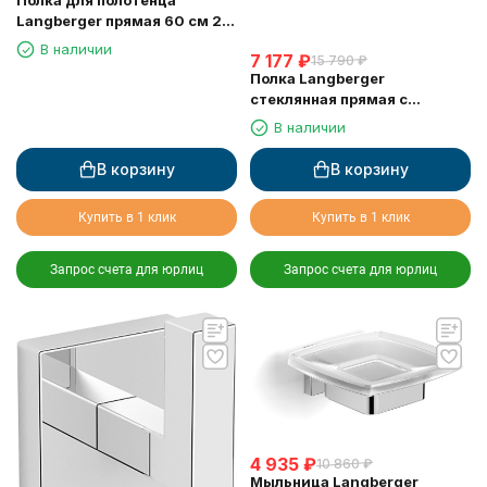
Полка для полотенца
Langberger прямая 60 см 2-х
этажная 11803B
В наличии
7 177
₽
15 790
₽
Полка Langberger
стеклянная прямая с
ограничителем 60 см 11851A
В наличии
В корзину
В корзину
Купить в 1 клик
Купить в 1 клик
Запрос счета для юрлиц
Запрос счета для юрлиц
4 935
₽
10 860
₽
Мыльница Langberger