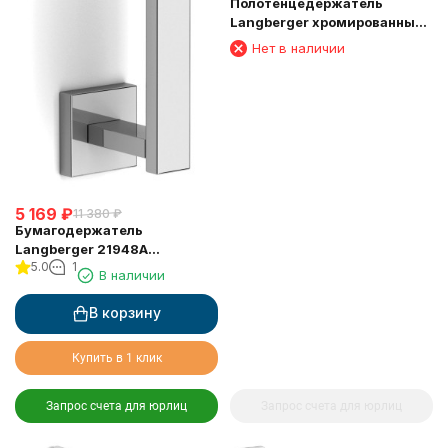
Полотенцедержатель
Langberger хромированный
к стене одинарный 65 см
Нет в наличии
11801A
5 169
₽
11 380
₽
Бумагодержатель
Langberger 21948A
5.0
1
туалетной бумаги
В наличии
вертикальный
В корзину
Купить в 1 клик
Запрос счета для юрлиц
Запрос счета для юрлиц