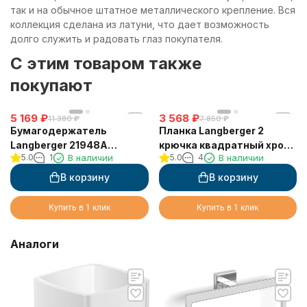
так и на обычное штатное металлического крепление. Вся
коллекция сделана из латуни, что дает возможность
долго служить и радовать глаз покупателя.
C этим товаром также
покупают
5 169
₽
3 568
₽
11 380
₽
7 850
₽
Бумагодержатель
Планка Langberger 2
Langberger 21948A
крючка квадратный хром
5.0
1
В наличии
5.0
4
В наличии
туалетной бумаги
10932A
вертикальный
В корзину
В корзину
Купить в 1 клик
Купить в 1 клик
Аналоги