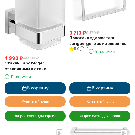
3 713
₽
8 170
₽
Полотенцедержатель
Langberger хромированный
5.0
2
к стене "квадрат" 21838A
В наличии
4 993
₽
10 990
₽
Стакан Langberger
стеклянный к стене
квадратный 21811A
В наличии
В корзину
В корзину
Купить в 1 клик
Купить в 1 клик
Запрос счета для юрлиц
Запрос счета для юрлиц