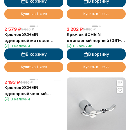
В корзину
В корзину
Купить в 1 клик
Купить в 1 клик
2 579
₽
2 282
₽
5 680
₽
5 030
₽
Крючок SCHEIN
Крючок SCHEIN
одинарный матовое
одинарный черный (061-
В наличии
В наличии
золото (9211BG)
1MB)
В корзину
В корзину
Купить в 1 клик
Купить в 1 клик
2 193
₽
4 830
₽
Крючок SCHEIN
одинарный черный
В наличии
(9211MB)