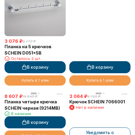
3 076
₽
6 770
₽
Планка на 5 крючков
SCHEIN D051*5B
Осталось 2 шт.
В корзину
В корзину
Купить в 1 клик
Купить в 1 клик
8 607
₽
3 064
₽
18 940
₽
6 750
₽
Планка четыре крючка
Крючок SCHEIN 7066001
Нет в наличии
SCHEIN черная (9214MB)
В наличии
В корзину
Уведомить о