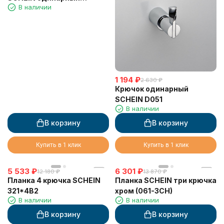
В наличии
черный (9311MB)
1 194
₽
2 630
₽
Крючок одинарный
SCHEIN D051
В наличии
В корзину
В корзину
Купить в 1 клик
Купить в 1 клик
5 533
₽
6 301
₽
12 180
₽
13 870
₽
Планка 4 крючка SCHEIN
Планка SCHEIN три крючка
321*4B2
хром (061-3CH)
В наличии
В наличии
В корзину
В корзину