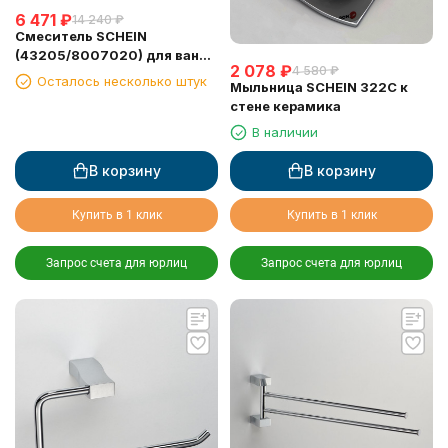
6 471
₽
14 240
₽
Смеситель SCHEIN
(43205/8007020) для ванны
2 078
₽
4 580
₽
с лейкой
Осталось несколько штук
Мыльница SCHEIN 322C к
стене керамика
В наличии
В корзину
В корзину
Купить в 1 клик
Купить в 1 клик
Запрос счета для юрлиц
Запрос счета для юрлиц