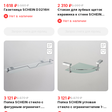
1 618
₽
2 310
₽
3 560
₽
5 090
₽
Газетница SCHEIN D3216H
Стакан для зубных щеток
керамика к стене SCHEIN
Нет в наличии
(323C)
Нет в наличии
Запрос счета для юрлиц
Запрос счета для юрлиц
3 121
₽
3 121
₽
6 870
₽
6 870
₽
Полка SCHEIN стекло с
Полка SCHEIN угловая
фигурным ограничит.
стекло с ограничителем 1-
(NL329E-510)
этажная (NL3212B1)