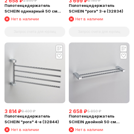
2 658
₽
3 699
₽
5 850
₽
8 140
₽
Полотенцедержатель
Полотенцедержатель
SCHEIN одинарный 50 см
SCHEIN "рога" 3-е (32834)
(32812)
Нет в наличии
Нет в наличии
Запрос счета для юрлиц
Запрос счета для юрлиц
3 814
₽
2 658
₽
8 400
₽
5 850
₽
Полотенцедержатель
Полотенцедержатель
SCHEIN "рога" 4-е (32844)
SCHEIN двойной 50 см
(32822)
Нет в наличии
Нет в наличии