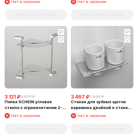
Нет в наличии
Нет в наличии
Запрос счета для юрлиц
Запрос счета для юрлиц
3 121
₽
3 467
₽
6 870
₽
7 630
₽
Полка SCHEIN угловая
Стакан для зубных щеток
стекло с ограничителем 2-
керамика двойной к стене
этажная (NL3212B)
SCHEIN (324C)
Нет в наличии
Нет в наличии
Запрос счета для юрлиц
Запрос счета для юрлиц