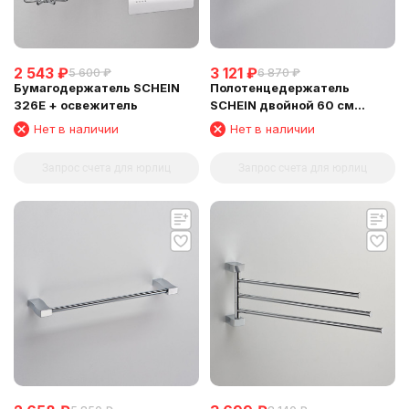
2 543
₽
3 121
₽
5 600
₽
6 870
₽
Бумагодержатель SCHEIN
Полотенцедержатель
326E + освежитель
SCHEIN двойной 60 см
(D32821)
Нет в наличии
Нет в наличии
Запрос счета для юрлиц
Запрос счета для юрлиц