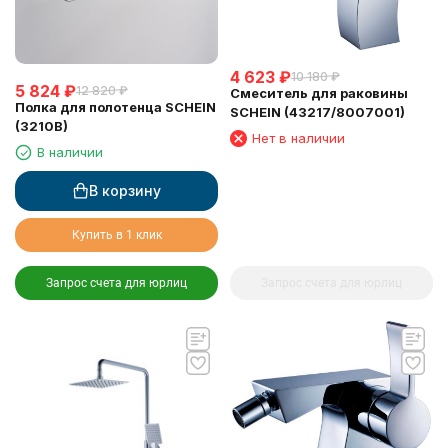
4 623
₽
10 180
₽
5 824
₽
12 820
₽
Смеситель для раковины
Полка для полотенца SCHEIN
SCHEIN (43217/8007001)
(3210B)
Нет в наличии
В наличии
В корзину
Купить в 1 клик
Запрос счета для юрлиц
Запрос счета для юрлиц