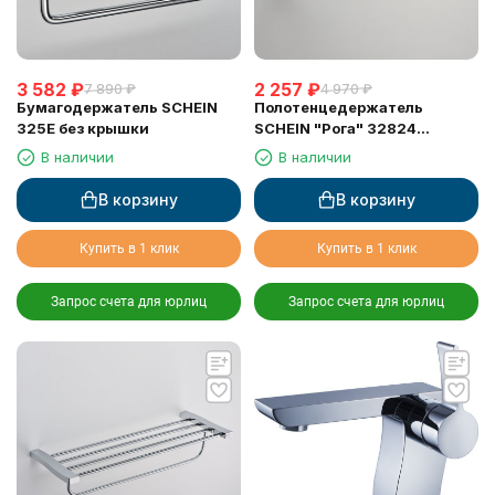
3 582
₽
2 257
₽
7 890
₽
4 970
₽
Бумагодержатель SCHEIN
Полотенцедержатель
325E без крышки
SCHEIN "Рога" 32824
двойные
В наличии
В наличии
В корзину
В корзину
Купить в 1 клик
Купить в 1 клик
Запрос счета для юрлиц
Запрос счета для юрлиц