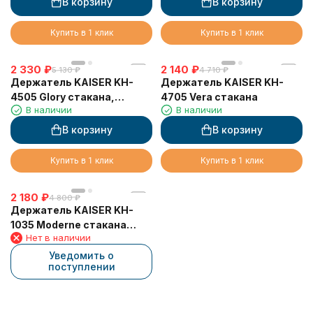
В корзину
В корзину
Купить в 1 клик
Купить в 1 клик
2 330
₽
2 140
₽
5 130
₽
4 710
₽
Держатель KAISER KH-
Держатель KAISER KH-
4505 Glory стакана,
4705 Vera стакана
В наличии
В наличии
настенный
В корзину
В корзину
Купить в 1 клик
Купить в 1 клик
2 180
₽
4 800
₽
Держатель KAISER KH-
1035 Moderne стакана
Нет в наличии
(квадратный)
Уведомить о
поступлении