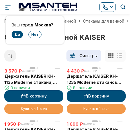
Главная
Аксессуары для ванной
Стаканы для ванной
Ваш город
Москва
?
Стаканы для ванной KAISER
Фильтры
3 570
₽
4 430
₽
7 860
₽
9 750
₽
Держатель KAISER KH-
Держатель KAISER KH-
1135 Moderne стакана,
1235 Moderne стаканов
В наличии
В наличии
настольный
двойной, латунь/стекло,
Хром
В корзину
В корзину
Купить в 1 клик
Купить в 1 клик
1 950
₽
1 690
₽
4 290
₽
3 720
₽
Держатель KAISER KH-
Держатель KAISER KH-