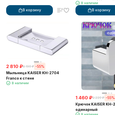
В наличии
черный матовый
В корзину
В корзину
2 810
₽
-55%
6 190
₽
Мыльница KAISER KH-2704
Franco к стене
В наличии
1 460
₽
-55%
3 220
₽
Крючок KAISER KH-2
одинарный
В наличии