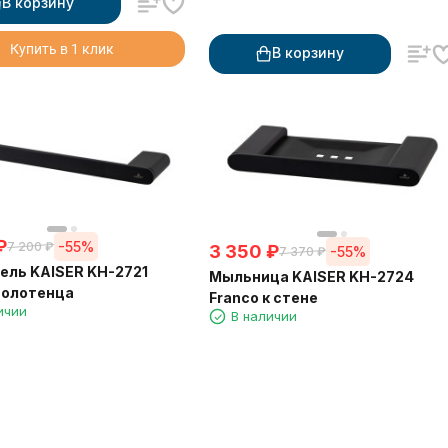
В корзину
Купить в 1 клик
В корзину
₽
-55%
7 200
₽
3 350
₽
-55%
7 370
₽
ль KAISER KH-2721
Мыльница KAISER KH-2724
полотенца
Franco к стене
ичии
В наличии