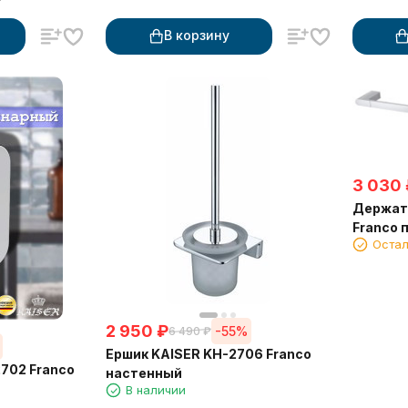
В корзину
3 030
Держат
Franco 
Остал
2 950
₽
-55%
6 490
₽
Ершик KAISER KH-2706 Franco
702 Franco
настенный
В наличии