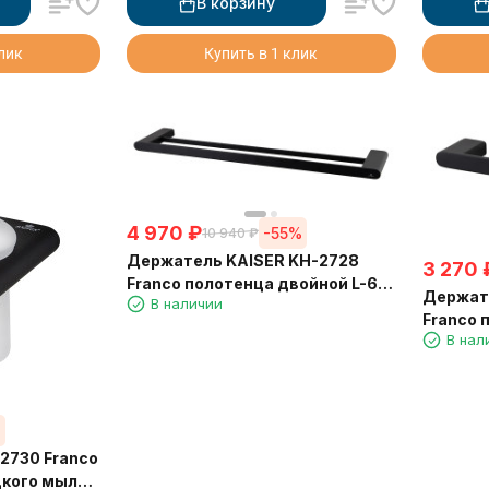
В корзину
клик
Купить в 1 клик
4 970
₽
-55%
10 940
₽
Держатель KAISER KH-2728
3 270
Franco полотенца двойной L-60
Держате
В наличии
см
Franco 
В нал
%
2730 Franco
кого мыла,