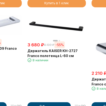
клик
Купить в 1 клик
%
3 680
₽
-55%
8 100
₽
09 Franco
Держатель KAISER KH-2727
m
Franco полотенца L-60 см
В наличии
2 210
Держат
Franco 
В нал