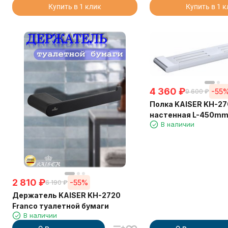
Купить в 1 клик
Купить в 1 
4 360
₽
-55
9 600
₽
Полка KAISER KH-27
настенная L-450m
В наличии
2 810
₽
-55%
6 190
₽
Держатель KAISER KH-2720
Franco туалетной бумаги
В наличии