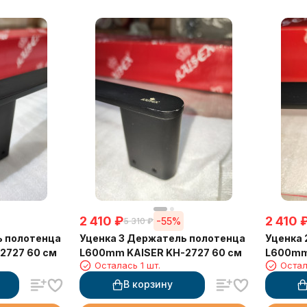
2 410
₽
2 410
-55%
5 310
₽
ь полотенца
Уценка 3 Держатель полотенца
Уценка 
2727 60 см
L600mm KAISER KH-2727 60 см
L600mm
Осталась 1 шт.
Остал
В корзину