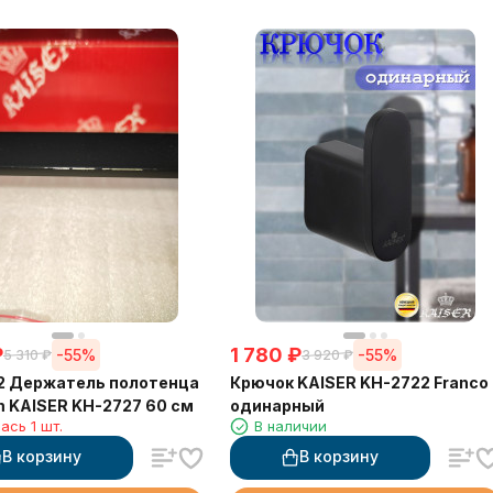
₽
1 780
₽
-55%
-55%
5 310
₽
3 920
₽
2 Держатель полотенца
Крючок KAISER KH-2722 Franco
 KAISER KH-2727 60 см
одинарный
ась 1 шт.
В наличии
В корзину
В корзину