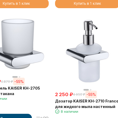
Купить в 1 клик
Купить в 1 клик
₽
-55%
4 870
₽
ель KAISER KH-2705
стакана
2 250
₽
-55%
4 950
₽
ичии
Дозатор KAISER KH-2710 Franc
для жидкого мыла настенный
В наличии