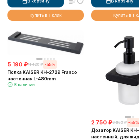
В корзину
В корзину
Купить в 1 клик
Купить в 1 
5 190
₽
-55%
11 420
₽
Полка KAISER KH-2729 Franco
настенная L-480mm
В наличии
2 750
₽
-55
6 050
₽
Дозатор KAISER KH-
настенный, для жид