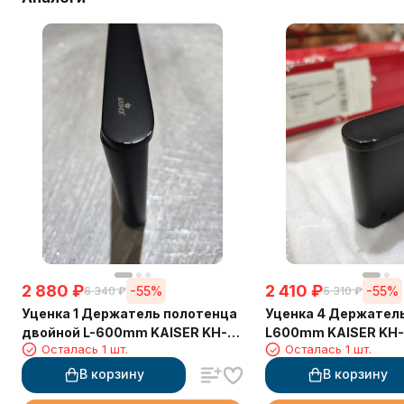
2 880
₽
2 410
₽
-55%
-55%
6 340
₽
5 310
₽
Уценка 1 Держатель полотенца
Уценка 4 Держател
двойной L-600mm KAISER KH-
L600mm KAISER KH-
Осталась 1 шт.
Осталась 1 шт.
2728
В корзину
В корзину