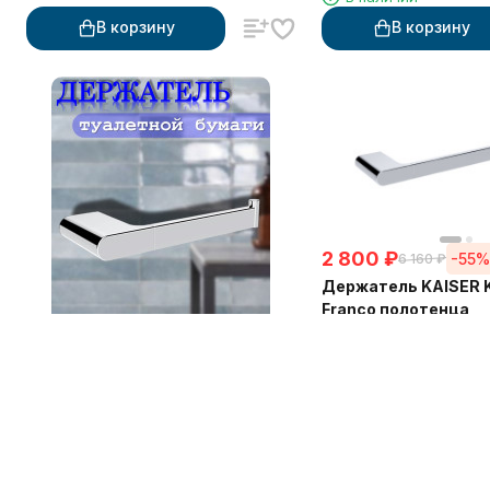
В корзину
В корзину
2 800
₽
-55
6 160
₽
Держатель KAISER 
Franco полотенца
В наличии
2 570
₽
-55%
5 660
₽
Держатель KAISER KH-2700
Franco туалетной бумаги
В наличии