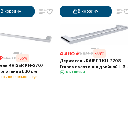
В корзину
В корзину
4 460
₽
-55%
9 820
₽
₽
-55%
6 670
₽
Держатель KAISER KH-2708
ель KAISER KH-2707
Franco полотенца двойной L-6
полотенца L60 см
В наличии
см
ось несколько штук