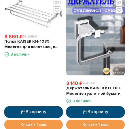
8 860
₽
19 500
₽
Полка KAISER KH-1039
Moderne для полотенец с
держателем
В наличии
3 140
₽
6 910
₽
Держатель KAISER KH-1131
Moderne туалетной бумаги
В наличии
В корзину
В корзину
Купить в 1 клик
Купить в 1 клик