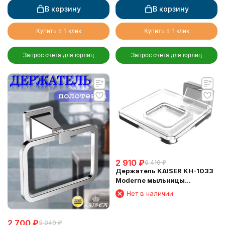
В корзину
В корзину
Купить в 1 клик
Купить в 1 клик
Запрос счета для юрлиц
Запрос счета для юрлиц
2 910
₽
6 410
₽
Держатель KAISER KH-1033
Moderne мыльницы
(квадратная), стекло
Нет в наличии
2 700
₽
5 940
₽