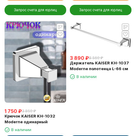
Запрос счета для юрлиц
Запрос счета для юрлиц
3 890
₽
8 560
₽
Держатель KAISER KH-1037
Moderne полотенца L-66 см
В наличии
1 750
₽
3 850
₽
Крючок KAISER KH-1032
Moderne одинарный
В наличии