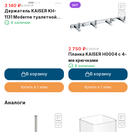
3 140
₽
хит
6 910
₽
Держатель KAISER KH-
1131 Moderne туалетной
В наличии
бумаги
2 750
₽
6 050
₽
Планка KAISER H0004 с 4-
мя крючками
В наличии
В корзину
В корзину
Купить в 1 клик
Купить в 1 клик
Аналоги