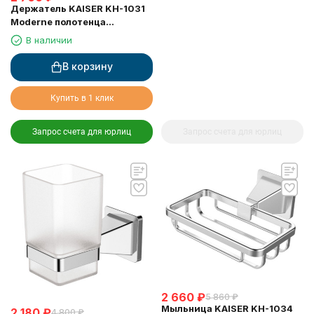
Держатель KAISER KH-1031
Moderne полотенца
(прямоугольный)
В наличии
В корзину
Купить в 1 клик
Запрос счета для юрлиц
Запрос счета для юрлиц
2 660
₽
5 860
₽
Мыльница KAISER KH-1034
2 180
₽
4 800
₽