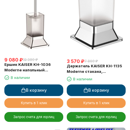
9 080
₽
19 980
₽
3 570
₽
7 860
₽
Ершик KAISER KH-1036
Держатель KAISER KH-1135
Moderne напольный
Moderne стакана,
(квадратный)
настольный
В наличии
В наличии
В корзину
В корзину
Купить в 1 клик
Купить в 1 клик
Запрос счета для юрлиц
Запрос счета для юрлиц