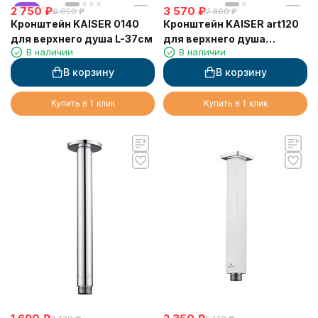
2 750
хит
₽
3 570
₽
6 050
₽
7 860
₽
Кронштейн KAISER 0140
Кронштейн KAISER art120
для верхнего душа L-37см
для верхнего душа
В наличии
В наличии
скрытого монтажа L-
370мм
В корзину
В корзину
Купить в 1 клик
Купить в 1 клик