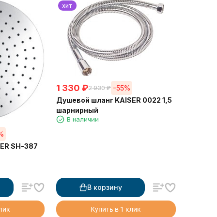
хит
1 330
₽
-55%
2 930
₽
Душевой шланг KAISER 0022 1,5
шарнирный
В наличии
%
SER SH-387
В корзину
клик
Купить в 1 клик