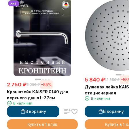
хит
5 840
₽
-55
12 850
₽
2 750
₽
-55%
6 050
₽
Душевая лейка KAI
Кронштейн KAISER 0140 для
стационарная
верхнего душа L-37см
В наличии
В наличии
В корзину
В корзину
Купить в 1 клик
Купить в 1 