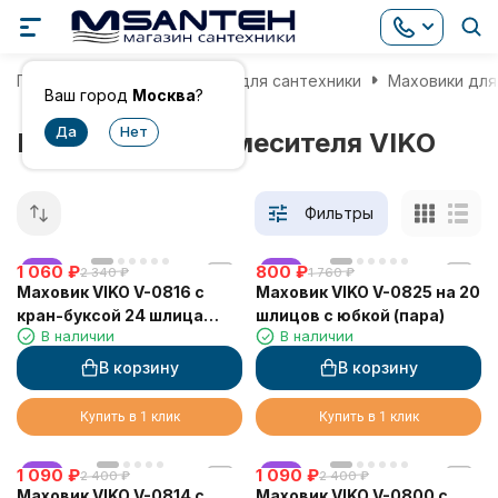
Главная
Комплектующие для сантехники
Маховики для
Ваш город
Москва
?
Маховики для смесителя VIKO
Фильтры
1 060
хит
₽
800
хит
₽
2 340
₽
1 760
₽
Маховик VIKO V-0816 с
Маховик VIKO V-0825 на 20
кран-буксой 24 шлица
шлицов с юбкой (пара)
В наличии
В наличии
(пара)
В корзину
В корзину
Купить в 1 клик
Купить в 1 клик
1 090
хит
₽
1 090
хит
₽
2 400
₽
2 400
₽
Маховик VIKO V-0814 с
Маховик VIKO V-0800 с