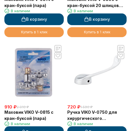
кран-буксой (пара)
кран-буксой 20 шлицов
В наличии
В наличии
(пара)
В корзину
В корзину
Купить в 1 клик
Купить в 1 клик
910
₽
720
₽
2 010
₽
1 590
₽
Маховик VIKO V-0815 с
Ручка VIKO V-0750 для
кран-буксой (пара)
хирургического
В наличии
В наличии
смесителя