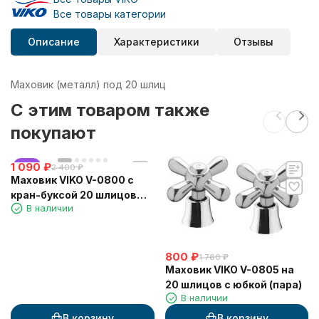
Все товары категории
Описание
Характеристики
Отзывы
Маховик (металл) под 20 шлиц
C этим товаром также
покупают
1 090
хит
₽
2 400
₽
Маховик VIKO V-0800 с
кран-буксой 20 шлицов
В наличии
(пара)
800
₽
1 760
₽
Маховик VIKO V-0805 на
20 шлицов с юбкой (пара)
В наличии
В корзину
В корзину