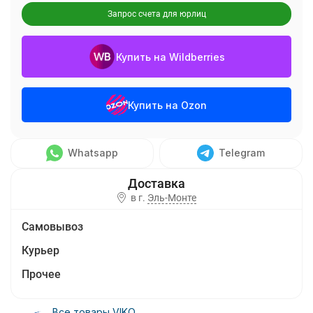
Запрос счета для юрлиц
Купить на Wildberries
Купить на Ozon
Whatsapp
Telegram
в г.
Эль-Монте
Самовывоз
Курьер
Прочее
Все товары VIKO