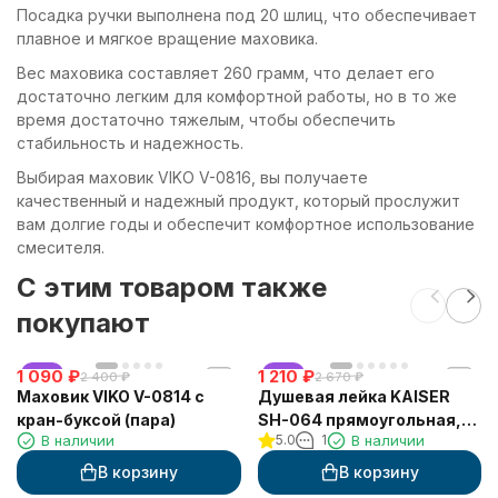
Посадка ручки выполнена под 20 шлиц, что обеспечивает
плавное и мягкое вращение маховика.
Вес маховика составляет 260 грамм, что делает его
достаточно легким для комфортной работы, но в то же
время достаточно тяжелым, чтобы обеспечить
стабильность и надежность.
Выбирая маховик VIKO V-0816, вы получаете
качественный и надежный продукт, который прослужит
вам долгие годы и обеспечит комфортное использование
смесителя.
C этим товаром также
покупают
1 090
хит
₽
1 210
хит
₽
2 400
₽
2 670
₽
Маховик VIKO V-0814 с
Душевая лейка KAISER
кран-буксой (пара)
SH-064 прямоугольная,
В наличии
5.0
1
В наличии
пластик, 3 режима,
6х8х261 мм, хром
В корзину
В корзину