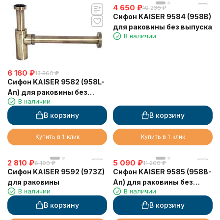
4 650
₽
10 230
₽
Сифон KAISER 9584 (958B)
для раковины без выпуска
В наличии
6 160
₽
13 560
₽
Сифон KAISER 9582 (958L-
An) для раковины без
В наличии
выпуска
В корзину
В корзину
Купить в 1 клик
Купить в 1 клик
2 810
₽
5 090
₽
6 190
₽
11 200
₽
Сифон KAISER 9592 (973Z)
Сифон KAISER 9585 (958B-
для раковины
An) для раковины без
В наличии
В наличии
выпуска
В корзину
В корзину