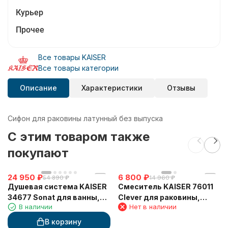
Курьер
Прочее
Все товары KAISER
Все товары категории
Описание
Характеристики
Отзывы
Сифон для раковины латунный без выпуска
C этим товаром также
покупают
24 950
₽
6 800
₽
54 890
₽
14 960
₽
Душевая система KAISER
Смеситель KAISER 76011
34677 Sonat для ванны,
Clever для раковины,
В наличии
Нет в наличии
скрытого монтажа
хром
(дивертор 6020)
В корзину