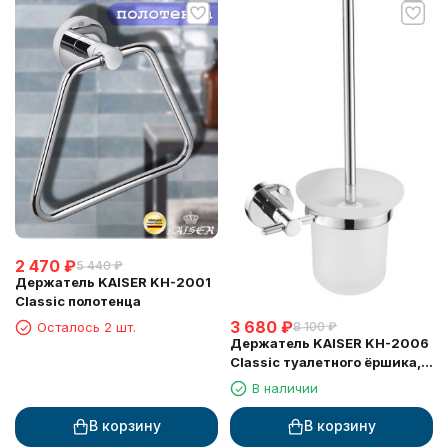
2 470
₽
5 440
₽
Держатель KAISER KH-2001
Classic полотенца
3 680
₽
8 100
₽
Осталось 2 шт.
Держатель KAISER KH-2006
Classic туалетного ёршика,
настенный
В наличии
В корзину
В корзину