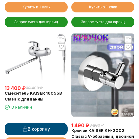
Купить в 1 клик
Купить в 1 клик
Запрос счета для юрлиц
Запрос счета для юрлиц
13 400
₽
29 480
₽
Смеситель KAISER 16055B
Classic для ванны
В наличии
1 490
₽
3 280
₽
В корзину
Крючок KAISER KH-2002
Classic V-образный, двойной