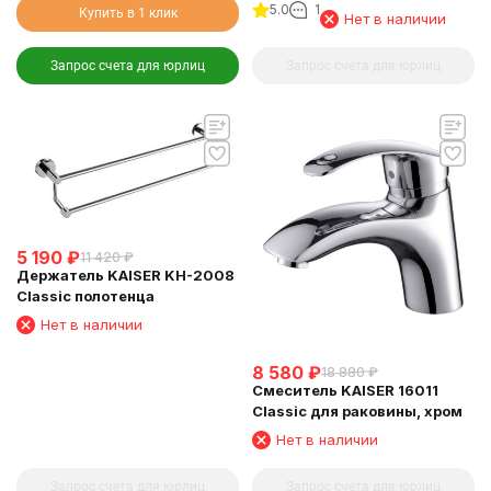
5.0
1
Купить в 1 клик
Нет в наличии
Запрос счета для юрлиц
Запрос счета для юрлиц
5 190
₽
11 420
₽
Держатель KAISER KH-2008
Classic полотенца
Нет в наличии
8 580
₽
18 880
₽
Смеситель KAISER 16011
Classic для раковины, хром
Нет в наличии
Запрос счета для юрлиц
Запрос счета для юрлиц